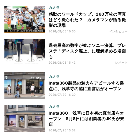
カメラ
感動のワールドカップ、260万枚の写真
はどう撮られた？ カメラマンが語る撮
影の現場
2026/08/05 10:30
インタビュー
過去最高の数字が並ぶソニー決算、プレ
ステ「ディスク廃止」に理解求める場面
も
2026/08/03 15:42
レポート
カメラ
Insta360製品の魅力をアピールする拠
点に、浅草寺の脇に直営店がオープン
2026/07/29 16:30
カメラ
Insta360、浅草に日本初の直営店をオ
ープン 8月8日には創業者のJK氏が来
店
2026/07/25 15:52