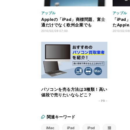
アップル
アップル
Appleの「iPad」商標問題、富士
「iPad
通だけでなく欧州企業でも
たAppl
2010/02/09 07:00
2010/02/08
パソコンを売る方法は3種類！高い
値段で売りたいならどこ？
- PR -
関連キーワード
iMac
iPad
iPod
猫