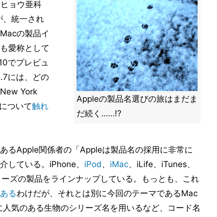
はヒョウ亜科
が、統一され
Macの製品イ
も愛称として
10でプレビュ
0.7には、どの
w York
Appleの製品名選びの旅はまだま
の件について
触れ
だ続く……!?
るApple関係者の「Appleは製品名の採用に非常に
している。iPhone、
iPod
、
iMac
、iLife、iTunes、
シリーズの製品をラインナップしている。もっとも、これ
ある
わけだが、それとは別に今回のテーマであるMac
常に人気のある生物のシリーズ名を用いるなど、コード名