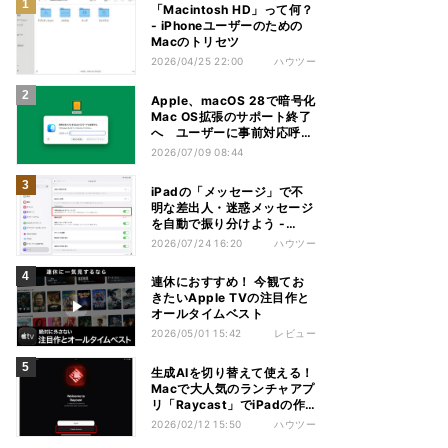
「Macintosh HD」って何？
- iPhoneユーザーのための
Macのトリセツ
2026/04/25 22:00
ハウツー
Apple、macOS 28で暗号化
Mac OS拡張のサポート終了
へ ユーザーに事前対応呼び
かけ
2026/07/09 08:44
iPadの「メッセージ」で不
明な差出人・迷惑メッセージ
を自動で振り分けよう -
iPadパソコン化講座
2026/07/24 16:20
ハウツー
連休におすすめ！ 今観てお
きたいApple TVの注目作と
オールタイムベスト
2026/05/01 15:42
レビュー
生成AIを切り替えて使える！
Macで大人気のランチャアプ
リ「Raycast」でiPadの作
業を効率化 - iPadパソコン
2026/02/12 15:50
ハウツー
化講座