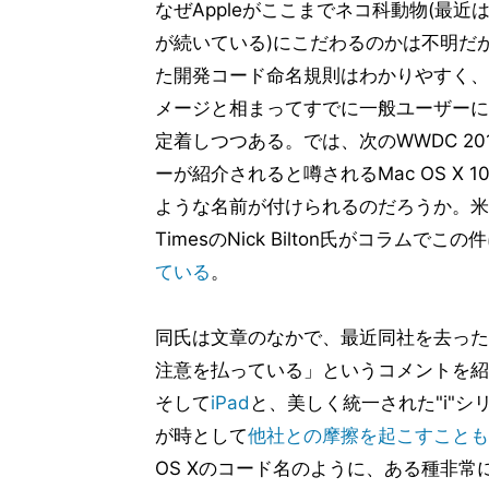
なぜAppleがここまでネコ科動物(最近
が続いている)にこだわるのかは不明だ
た開発コード命名規則はわかりやすく、
メージと相まってすでに一般ユーザーに
定着しつつある。では、次のWWDC 20
ーが紹介されると噂されるMac OS X 1
ような名前が付けられるのだろうか。米Ne
TimesのNick Bilton氏がコラムでこ
ている
。
同氏は文章のなかで、最近同社を去ったあ
注意を払っている」というコメントを紹介
そして
iPad
と、美しく統一された"i"
が時として
他社との摩擦を起こすことも
OS Xのコード名のように、ある種非