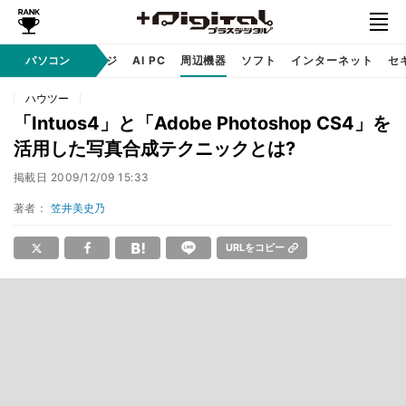
C
自作 / テクノロジ
パソコン
AI PC
周辺機器
ソフト
インターネット
セ
ハウツー
「Intuos4」と「Adobe Photoshop CS4」を
活用した写真合成テクニックとは?
掲載日
2009/12/09 15:33
著者：
笠井美史乃
URLをコピー