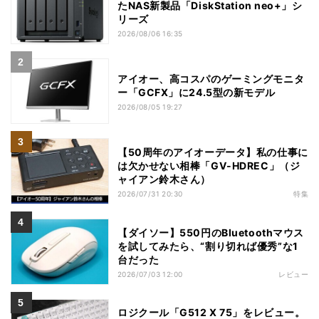
たNAS新製品「DiskStation neo+」シ
リーズ
2026/08/06 16:35
アイオー、高コスパのゲーミングモニタ
ー「GCFX」に24.5型の新モデル
2026/08/05 19:27
【50周年のアイオーデータ】私の仕事に
は欠かせない相棒「GV-HDREC」（ジ
ャイアン鈴木さん）
2026/07/31 20:30
特集
【ダイソー】550円のBluetoothマウス
を試してみたら、“割り切れば優秀”な1
台だった
2026/07/03 12:00
レビュー
ロジクール「G512 X 75」をレビュー。