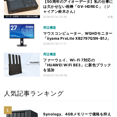
【50周年のアイオーデータ】私の仕事に
は欠かせない相棒「GV-HDREC」（ジ
ャイアン鈴木さん）
2026/07/31 20:30
特集
周辺機器
マウスコンピューター、WQHDモニター
「iiyama ProLite XB2797QSN-B1J」
2026/07/30 11:17
周辺機器
ファーウェイ、Wi-Fi 7対応の
「HUAWEI WiFi BE3」に新色ブラック
を追加
2026/07/30 09:56
人気記事ランキング
Synology、4GBメモリーで価格を抑え