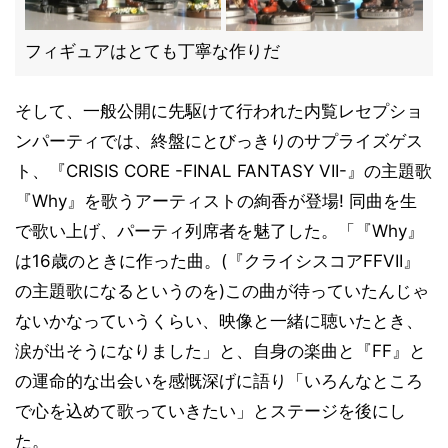
フィギュアはとても丁寧な作りだ
そして、一般公開に先駆けて行われた内覧レセプショ
ンパーティでは、終盤にとびっきりのサプライズゲス
ト、『CRISIS CORE -FINAL FANTASY VII-』の主題歌
『Why』を歌うアーティストの絢香が登場! 同曲を生
で歌い上げ、パーティ列席者を魅了した。「『Why』
は16歳のときに作った曲。(『クライシスコアFFVII』
の主題歌になるというのを)この曲が待っていたんじゃ
ないかなっていうくらい、映像と一緒に聴いたとき、
涙が出そうになりました」と、自身の楽曲と『FF』と
の運命的な出会いを感慨深げに語り「いろんなところ
で心を込めて歌っていきたい」とステージを後にし
た。