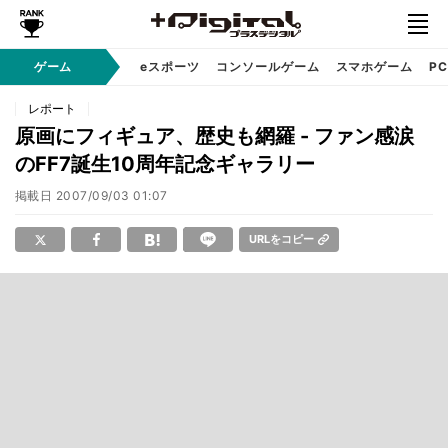
ゲーム
eスポーツ
コンソールゲーム
スマホゲーム
P
レポート
原画にフィギュア、歴史も網羅 - ファン感涙
のFF7誕生10周年記念ギャラリー
掲載日
2007/09/03 01:07
URLをコピー