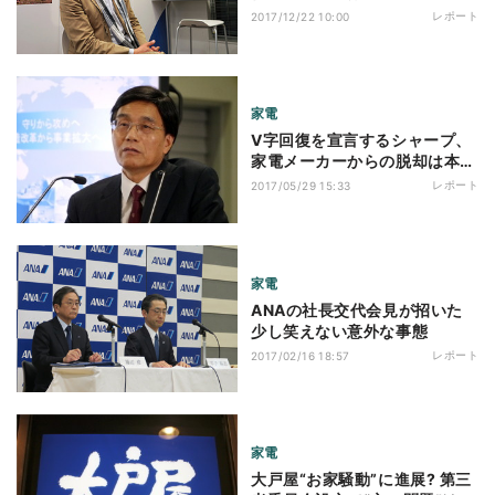
レポート
2017/12/22 10:00
家電
V字回復を宣言するシャープ、
家電メーカーからの脱却は本物
か?
レポート
2017/05/29 15:33
家電
ANAの社長交代会見が招いた
少し笑えない意外な事態
レポート
2017/02/16 18:57
家電
大戸屋“お家騒動”に進展? 第三