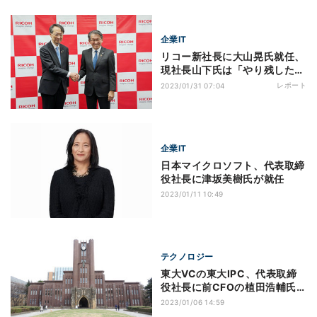
企業IT
リコー新社長に大山晃氏就任、
現社長山下氏は「やり残したこ
とはない」
レポート
2023/01/31 07:04
企業IT
日本マイクロソフト、代表取締
役社長に津坂美樹氏が就任
2023/01/11 10:49
テクノロジー
東大VCの東大IPC、代表取締
役社長に前CFOの植田浩輔氏
が就任
2023/01/06 14:59