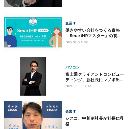
企業IT
働きやすい会社をつくる資格
「SmartHRマスター」の初心
者レベル公開
2022/03/25 15:12
パソコン
富士通クライアントコンピュー
ティング、新社長にレノボ出身
の大隈氏。現社長の齋藤氏は会
2021/03/09 12:13
長へ
企業IT
シスコ、中川副社長が社長に昇
格