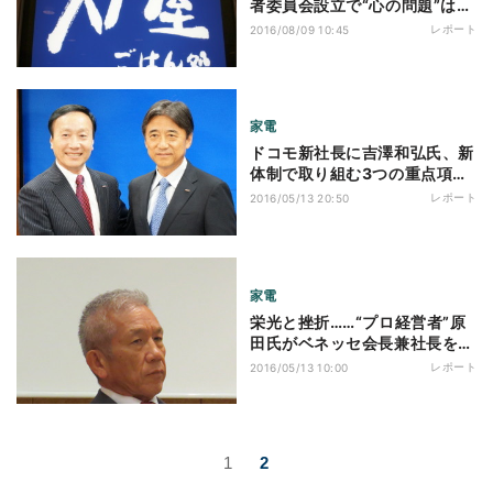
者委員会設立で“心の問題”は解
決するか
レポート
2016/08/09 10:45
家電
ドコモ新社長に吉澤和弘氏、新
体制で取り組む3つの重点項目
とは
レポート
2016/05/13 20:50
家電
栄光と挫折……“プロ経営者”原
田氏がベネッセ会長兼社長を退
任
レポート
2016/05/13 10:00
1
2