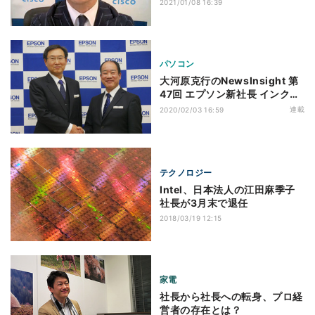
2021/01/08 16:39
パソコン
大河原克行のNewsInsight 第
47回 エプソン新社長 インクジ
ェットを極めた男から、初のプ
連載
2020/02/03 16:59
ロジェクター出身社長へ
テクノロジー
Intel、日本法人の江田麻季子
社長が3月末で退任
2018/03/19 12:15
家電
社長から社長への転身、プロ経
営者の存在とは？