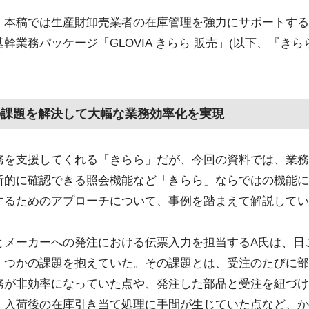
、本稿では生産財卸売業者の在庫管理を強力にサポートする
幹業務パッケージ「GLOVIA きらら 販売」(以下、『き
の課題を解決して大幅な業務効率化を実現
務を支援してくれる「きらら」だが、今回の資料では、業務
断的に確認できる照会機能など「きらら」ならではの機能に
するためのアプローチについて、事例を踏まえて解説してい
とメーカーへの発注における伝票入力を担当するA氏は、日
くつかの課題を抱えていた。その課題とは、受注のたびに部
務が非効率になっていた点や、発注した部品と受注を紐づけ
、入荷後の在庫引き当て処理に手間が生じていた点など、か