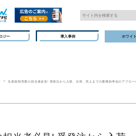
ロジー
導入事例
ホワイ
P
生産財卸売業の担当者必見! 受発注から入荷、出荷、売上までの業務効率化のアプロー