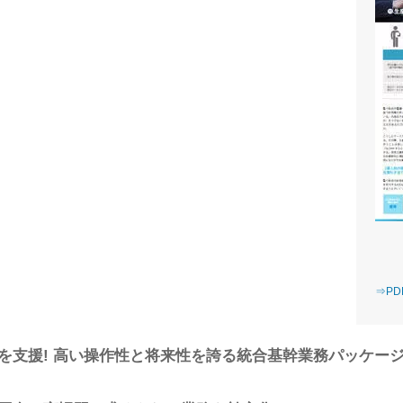
⇒P
支援! 高い操作性と将来性を誇る統合基幹業務パッケージ「G