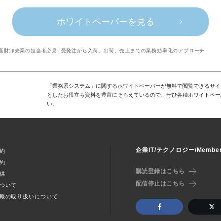
ホワイトペーパーを見る
産財卸売業の担当者必見! 受発注から入荷、出荷、売上までの業務効率化のアプローチ
「業務系システム」に関するホワイトペーパーが無料で閲覧できるサイ
としたお役立ち資料を豊富にそろえているので、ぜひ各種ホワイトペー
い。
企業IT/テクノロジー/Memb
約
約
購読登録はこちら
供
配信停止はこちら
ついて
報の取り扱いについて