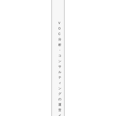
V
O
C
分
析
・
コ
ン
サ
ル
テ
ィ
ン
グ
の
運
営
イ