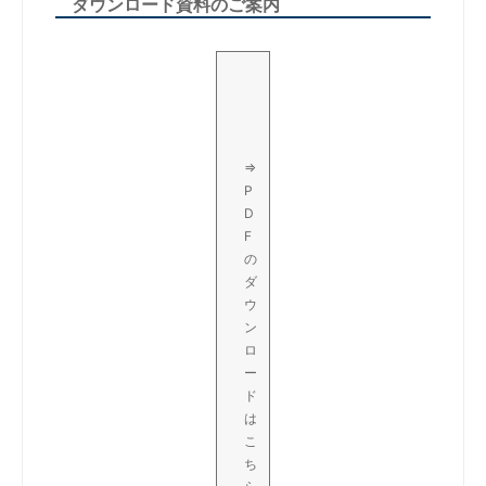
ダウンロード資料のご案内
⇒
P
D
F
の
ダ
ウ
ン
ロ
ー
ド
は
こ
ち