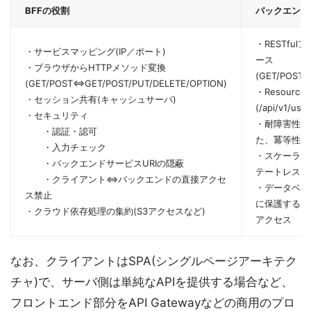
BFFの役割
バックエンド
・RESTfu
・サービスマッピング(IP／ポート)
ース
・ブラウザからHTTPメソッド変換
(GET/POST/
(GET/POST⇔GET/POST/PUT/DELETE/OPTION)
・Resource 
・セッション共有(キャッシュサーバ)
(/api/v1/user
・セキュリティ
・耐障害性を
・認証・認可
た、冪等性の
・入力チェック
・スケーラビ
・バックエンドサービスURIの隠蔽
テートレス処
・クライアント⇔バックエンドの直接アクセ
・データベー
ス禁止
に保護する必
・クラウド依存処理の集約(S3アクセスなど)
アクセス
なお、クライアントはSPA(シングルページアーキテク
チャ)で、サーバ側は単純なAPIを提供する場合など、
フロントエンド部分をAPI Gatewayなどの商用のプロ