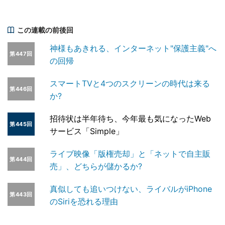
この連載の前後回
神様もあきれる、インターネット"保護主義"へ
第447回
の回帰
スマートTVと4つのスクリーンの時代は来る
第446回
か?
招待状は半年待ち、今年最も気になったWeb
第445回
サービス「Simple」
ライブ映像「版権売却」と「ネットで自主販
第444回
売」、どちらが儲かるか?
真似しても追いつけない、ライバルがiPhone
第443回
のSiriを恐れる理由