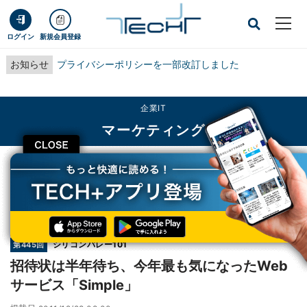
ログイン
新規会員登録
お知らせ
プライバシーポリシーを一部改訂しました
企業IT
マーケティング
CLOSE
TECH+
企業IT
マーケティング
招待状は半年待ち、今年最も気になったWebサービス「Simple」
連載
シリコンバレー101
第445回
招待状は半年待ち、今年最も気になったWeb
サービス「Simple」