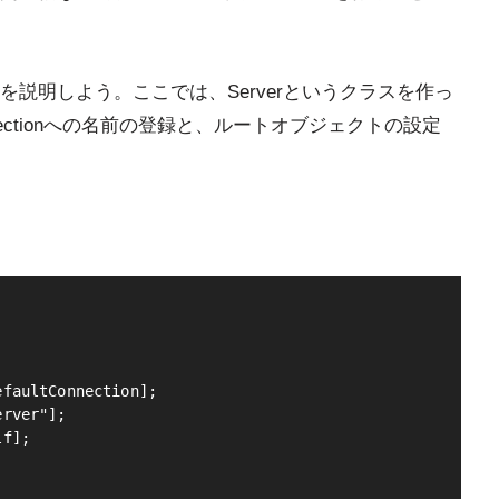
説明しよう。ここでは、Serverというクラスを作っ
ectionへの名前の登録と、ルートオブジェクトの設定
faultConnection];

rver"];

f];
