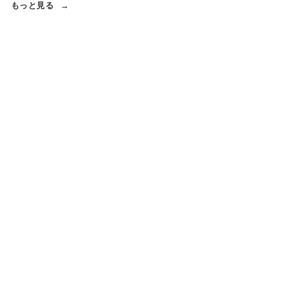
もっと見る
ring*)hostName