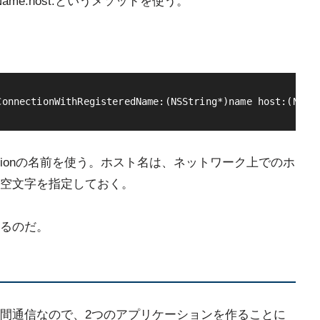
steredName:host:というメソッドを使う。
ConnectionWithRegisteredName:(NSString*)name host:(NSSt
ctionの名前を使う。ホスト名は、ネットワーク上でのホ
空文字を指定しておく。
るのだ。
間通信なので、2つのアプリケーションを作ることに