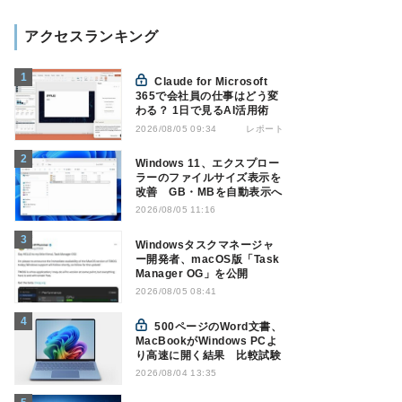
アクセスランキング
Claude for Microsoft
365で会社員の仕事はどう変
わる？ 1日で見るAI活用術
レポート
2026/08/05 09:34
Windows 11、エクスプロー
ラーのファイルサイズ表示を
改善 GB・MBを自動表示へ
2026/08/05 11:16
Windowsタスクマネージャ
ー開発者、macOS版「Task
Manager OG」を公開
2026/08/05 08:41
500ページのWord文書、
MacBookがWindows PCよ
り高速に開く結果 比較試験
2026/08/04 13:35