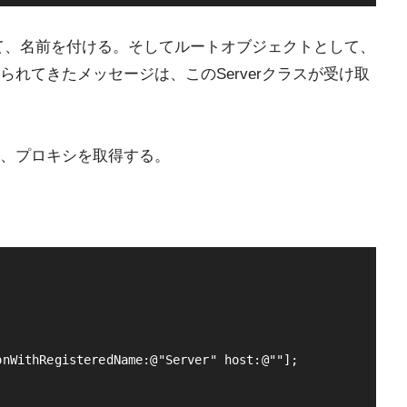
取得して、名前を付ける。そしてルートオブジェクトとして、
れてきたメッセージは、このServerクラスが受け取
、プロキシを取得する。
nWithRegisteredName:@"Server" host:@""];
