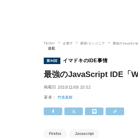
TECH+
企業IT
開発/エンジニア
最強のJavaScr
連載
イマドキのIDE事情
第94回
最強のJavaScript ID
掲載日
2010/11/08 10:52
著者：
竹添直樹
Firefox
Javascript