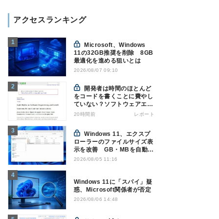
アクセスランキング
Microsoft、Windows
11の32GB推奨を削除 8GB
最適化を進める狙いとは
2026/08/07 09:10
開発者は時間のほとんど
をコードを書くことに費やし
ていない？ソフトウェアエン
ジニアリングにおけるAIの8
20時間前
レポート
つの神話への賛否
Windows 11、エクスプ
ローラーのファイルサイズ表
示を改善 GB・MBを自動表
示へ
2026/08/05 11:16
Windows 11に「スパイ」疑
惑、Microsoft関係者が否定
2026/08/06 14:48