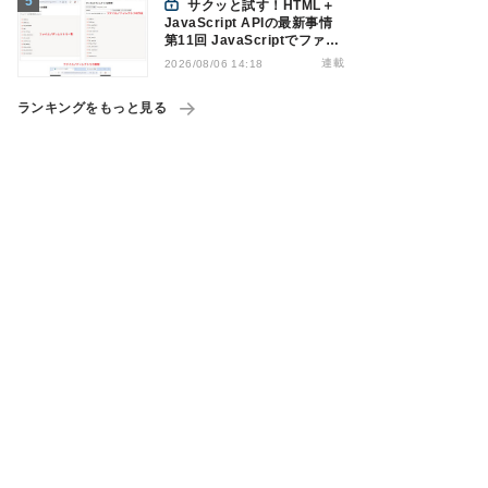
サクッと試す！HTML＋
JavaScript APIの最新事情
第11回 JavaScriptでファイ
ル管理！Origin Private File
連載
2026/08/06 14:18
Systemを活用する
ランキングをもっと見る