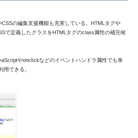
TMLやCSSの編集支援機能も充実している。HTMLタグや
Sで定義したクラスをHTMLタグのclass属性の補完候
Scriptやonclickなどのイベントハンドラ属性でも単
を利用できる。