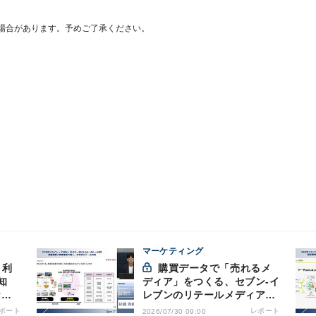
場合があります。予めご了承ください。
マーケティング
購買データで「売れるメ
知
ディア」をつくる、セブン-イ
ケル
レブンのリテールメディア戦
える
略
ポート
レポート
2026/07/30 09:00