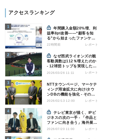
アクセスランキング
年間購入金額20%増、利
益率8pt改善——“顧客を知
る”から始まったファンケル
の通販変革と、次に見据える
22時間前
レポート
オムニチャネル
なぜ西武ライオンズの観
客動員数は112％増えたのか
- 12球団トップを実現した戦
略の全貌
レポート
2026/03/26 11:11
NTTタウンページ、マーケテ
ィング用途拡大に向けiタウ
ンDBの機能を強化 - その狙
いとは
レポート
2026/02/13 12:00
テレビ東京が描く、IPビ
ジネスの次の一手 - 「作品と
ファンに向き合う」海外展開
とは
レポート
2026/07/20 11:00