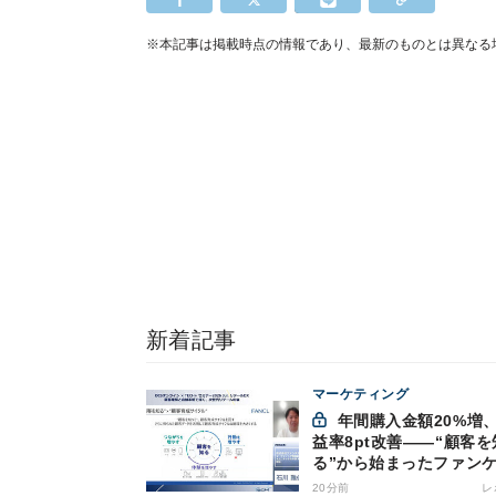
※本記事は掲載時点の情報であり、最新のものとは異なる
新着記事
マーケティング
年間購入金額20%増、利
益率8pt改善——“顧客を
る”から始まったファン
の通販変革と、次に見据
20分前
レ