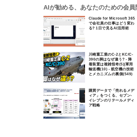
AIが勧める、あなたのための会員
Claude for Microsoft 365
で会社員の仕事はどう変わ
る? 1日で見るAI活用術
川崎重工業のC-2とKC/C-
390の脚はなぜ違う? - 降
着装置は複雑怪奇(5)|軍用
輸送機(10) - 航空機の技術
とメカニズムの裏側(549)
購買データで「売れるメデ
ィア」をつくる、セブン-
イレブンのリテールメディ
ア戦略