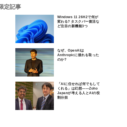
限定記事
Windows 11 26H2で何が
変わる? タスクバー復活な
ど注目の新機能3つ
なぜ、OpenAIは
Anthropicに後れを取った
のか?
「AIに任せれば何でもして
くれる」は幻想――Zoho
Japanが考える人とAIの役
割分担