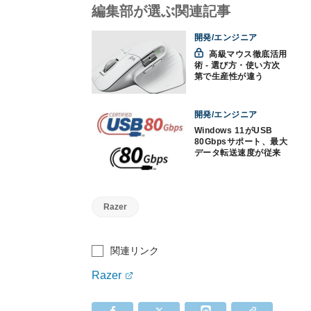
編集部が選ぶ関連記事
開発/エンジニア
高級マウス徹底活用
術 - 選び方・使い方次
第で生産性が違う
開発/エンジニア
Windows 11がUSB
80Gbpsサポート、最大
データ転送速度が従来
の2倍に
Razer
関連リンク
Razer