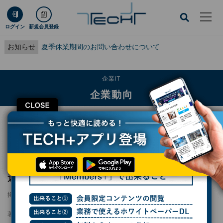
ログイン
新規会員登録
お知らせ
夏季休業期間のお問い合わせについて
企業IT
企業動向
CLOSE
TECH+
企業IT
企業動向
OpenAIやGoogleなどテック大手が米政府と連携、医療データ標準化を前進
OpenAIやGoogleなどテック大手が米政府と
連携、医療データ標準化を前進
掲載日
2025/08/01 15:08
著者：
末岡洋子