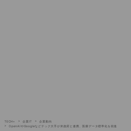
TECH+
企業IT
企業動向
OpenAIやGoogleなどテック大手が米政府と連携、医療データ標準化を前進