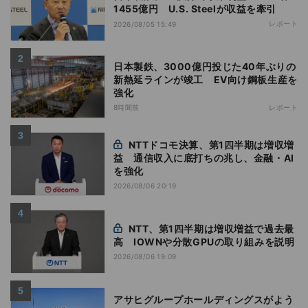
1455億円 U.S. Steelが収益を牽引
レポート
2026/08/05 15:49
日本製鉄、3000億円投じた40年ぶりの
新熱延ラインが竣工 EV向け鋼板生産を
強化
8時間前
レポート
NTTドコモ決算、第1四半期は増収増
益 通信収入に底打ちの兆し、金融・AI
を強化
2026/08/06 20:19
NTT、第1四半期は増収増益で過去最
高 IOWNや分散GPUの取り組みを説明
2026/08/06 19:09
アサヒグループホールディングスがよう