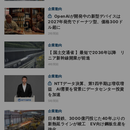
企業動向
OpenAIが開発中の新型デバイスは
2027年発売でドーナツ型、価格300ド
ル超に
2時間前
企業動向
【 国土交通省 】最短で2036年以降 リ
ニア新幹線開業が前進
4時間前
企業動向
NTTデータ決算、第1四半期は増収増
益 AI需要を背景にデータセンター投資
を加速
5時間前
企業動向
日本製鉄、3000億円投じた40年ぶりの
新熱延ラインが竣工 EV向け鋼板生産を
強化