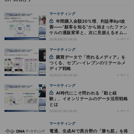
マーケティング
年間購入金額20%増、利益率8pt改
善——“顧客を知る”から始まったファン
ケルの通販変革と、次に見据えるオムニ
チャネル
レポート
2026/08/07 09:00
マーケティング
購買データで「売れるメディア」を
つくる、セブン-イレブンのリテールメ
ディア戦略
レポート
2026/07/30 09:00
マーケティング
AI時代にこそ問われる「勘と経
験」、イオンリテールのデータ活用戦略
とは
レポート
2026/07/30 09:00
マーケティング
電通、生成AIで異分野の「勝ち筋」を発