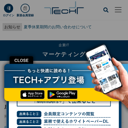
ログイン
新規会員登録
お知らせ
夏季休業期間のお問い合わせについて
企業IT
マーケティング
CLOSE
TECH+
企業IT
マーケティング
電通デジタル、AIでLPの分析から改善案作成、デザインの示唆出しまで自動で行
う製品
電通デジタル、AIでLPの分析から改善案作
成、デザインの示唆出しまで自動で行う製品
掲載日
2025/03/13 16:18