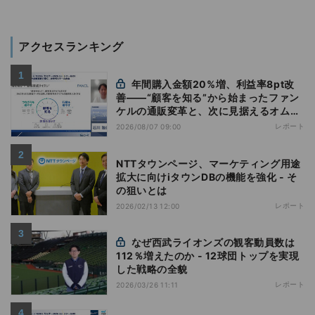
アクセスランキング
年間購入金額20%増、利益率8pt改
善——“顧客を知る”から始まったファン
ケルの通販変革と、次に見据えるオムニ
チャネル
レポート
2026/08/07 09:00
NTTタウンページ、マーケティング用途
拡大に向けiタウンDBの機能を強化 - そ
の狙いとは
レポート
2026/02/13 12:00
なぜ西武ライオンズの観客動員数は
112％増えたのか - 12球団トップを実現
した戦略の全貌
レポート
2026/03/26 11:11