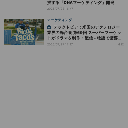
掘する「DNAマーケティング」開発
2026/07/28 16:47
マーケティング
テックトピア：米国のテクノロジー
業界の舞台裏 第69回 スーパーマーケッ
トがドラマを制作・配信 - 物語で需要を
演出する小売メディア
連載
2026/07/27 17:17