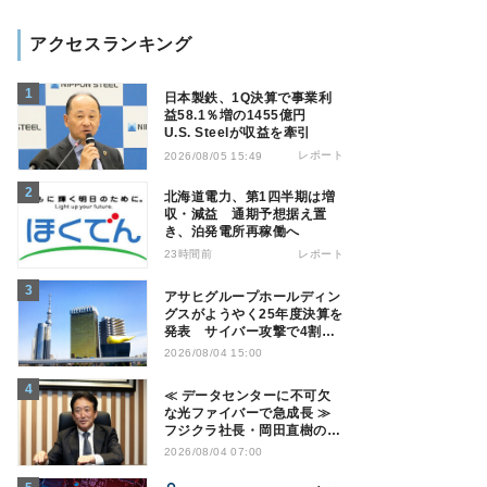
アクセスランキング
日本製鉄、1Q決算で事業利
益58.1％増の1455億円
U.S. Steelが収益を牽引
レポート
2026/08/05 15:49
北海道電力、第1四半期は増
収・減益 通期予想据え置
き、泊発電所再稼働へ
23時間前
レポート
アサヒグループホールディン
グスがようやく25年度決算を
発表 サイバー攻撃で4割減
益
2026/08/04 15:00
≪ データセンターに不可欠
な光ファイバーで急成長 ≫
フジクラ社長・岡田直樹の技
術論「見えない技術優位性、
2026/08/04 07:00
見えない差別化でトップの座
を！」