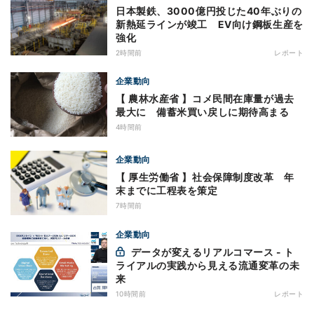
日本製鉄、3000億円投じた40年ぶりの
新熱延ラインが竣工 EV向け鋼板生産を
強化
2時間前
レポート
企業動向
【 農林水産省 】コメ民間在庫量が過去
最大に 備蓄米買い戻しに期待高まる
4時間前
企業動向
【 厚生労働省 】社会保障制度改革 年
末までに工程表を策定
7時間前
企業動向
データが変えるリアルコマース - ト
ライアルの実践から見える流通変革の未
来
10時間前
レポート