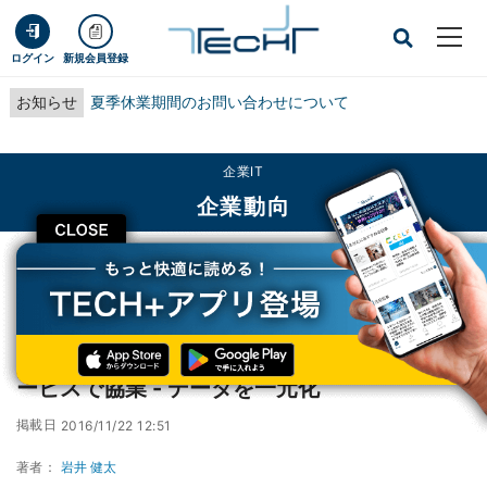
ログイン
新規会員登録
お知らせ
夏季休業期間のお問い合わせについて
企業IT
企業動向
CLOSE
TECH+
企業IT
企業動向
日立システムズなど3社、青果流通分野向けサービスで協業 - データを一元化
日立システムズなど3社、青果流通分野向けサ
ービスで協業 - データを一元化
掲載日
2016/11/22 12:51
著者：
岩井 健太