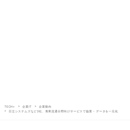
TECH+
企業IT
企業動向
日立システムズなど3社、青果流通分野向けサービスで協業 - データを一元化