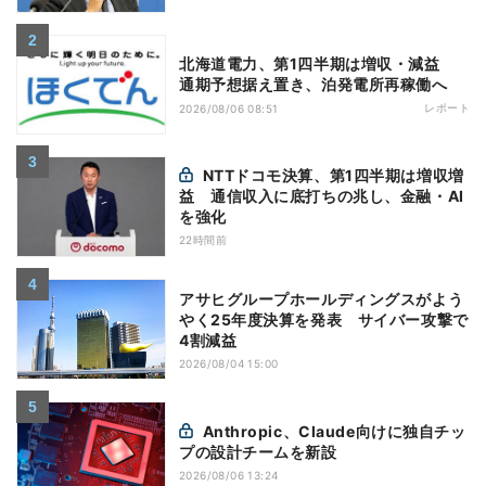
北海道電力、第1四半期は増収・減益
通期予想据え置き、泊発電所再稼働へ
レポート
2026/08/06 08:51
NTTドコモ決算、第1四半期は増収増
益 通信収入に底打ちの兆し、金融・AI
を強化
22時間前
アサヒグループホールディングスがよう
やく25年度決算を発表 サイバー攻撃で
4割減益
2026/08/04 15:00
Anthropic、Claude向けに独自チッ
プの設計チームを新設
2026/08/06 13:24