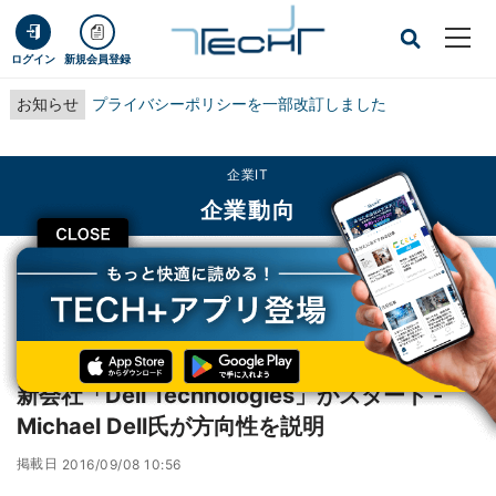
ログイン
新規会員登録
お知らせ
プライバシーポリシーを一部改訂しました
企業IT
企業動向
CLOSE
TECH+
企業IT
企業動向
新会社「Dell Technologies」がスタート - Michael Dell氏が方向性を説明
レポート
新会社「Dell Technologies」がスタート -
Michael Dell氏が方向性を説明
掲載日
2016/09/08 10:56