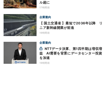
ル超に
17時間前
企業動向
【 国土交通省 】最短で2036年以降 リ
ニア新幹線開業が前進
19時間前
企業動向
NTTデータ決算、第1四半期は増収増
益 AI需要を背景にデータセンター投資
を加速
19時間前