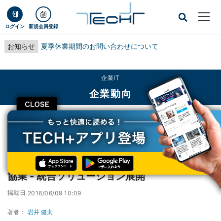
ログイン
新規会員登録
お知らせ
夏季休業期間のお問い合わせについて
企業IT
企業動向
CLOSE
TECH+
企業IT
企業動向
富士通とBox、コンテンツマネジメント分野で協業 - 統合ソリューション展開
富士通とBox、コンテンツマネジメント分野で
協業 - 統合ソリューション展開
掲載日
2016/06/09 10:09
著者：
岩井 健太