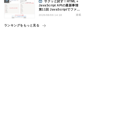
サクッと試す！HTML＋
JavaScript APIの最新事情
第11回 JavaScriptでファイ
ル管理！Origin Private File
連載
2026/08/06 14:18
Systemを活用する
ランキングをもっと見る