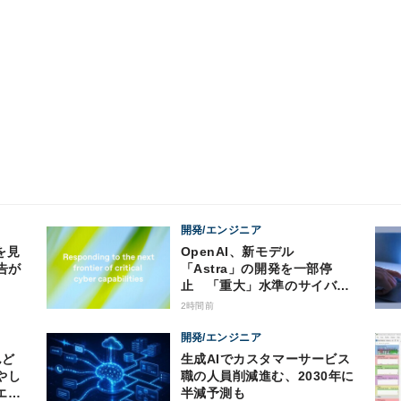
開発/エンジニア
を見
OpenAI、新モデル
告が
「Astra」の開発を一部停
止 「重大」水準のサイバー
攻撃能力の可能性
2時間前
開発/エンジニア
生成AIでカスタマーサービス
やし
職の人員削減進む、2030年に
エン
半減予測も