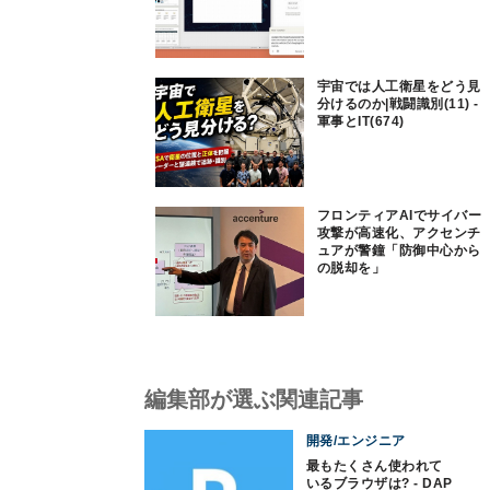
宇宙では人工衛星をどう見
分けるのか|戦闘識別(11) -
軍事とIT(674)
フロンティアAIでサイバー
攻撃が高速化、アクセンチ
ュアが警鐘「防御中心から
の脱却を」
編集部が選ぶ関連記事
開発/エンジニア
最もたくさん使われて
いるブラウザは? - DAP