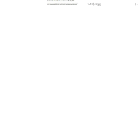
ジニアリングにおけるAI
24時間前
レ
つの神話への賛否