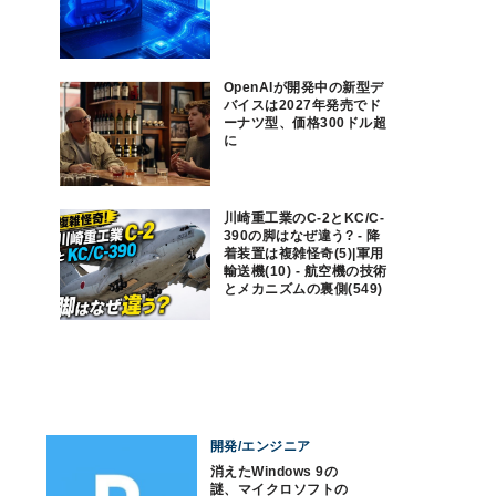
OpenAIが開発中の新型デ
バイスは2027年発売でド
ーナツ型、価格300ドル超
に
川崎重工業のC-2とKC/C-
390の脚はなぜ違う? - 降
着装置は複雑怪奇(5)|軍用
輸送機(10) - 航空機の技術
とメカニズムの裏側(549)
開発/エンジニア
消えたWindows 9の
謎、マイクロソフトの