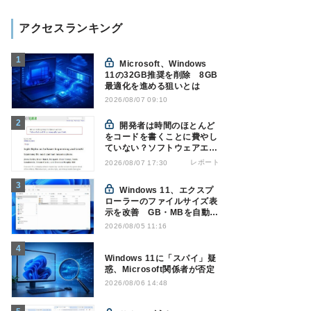
アクセスランキング
Microsoft、Windows
11の32GB推奨を削除 8GB
最適化を進める狙いとは
2026/08/07 09:10
開発者は時間のほとんど
をコードを書くことに費やし
ていない？ソフトウェアエン
ジニアリングにおけるAIの8
レポート
2026/08/07 17:30
つの神話への賛否
Windows 11、エクスプ
ローラーのファイルサイズ表
示を改善 GB・MBを自動表
示へ
2026/08/05 11:16
Windows 11に「スパイ」疑
惑、Microsoft関係者が否定
2026/08/06 14:48