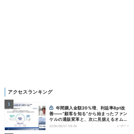
アクセスランキング
年間購入金額20%増、利益率8pt改
善——“顧客を知る”から始まったファン
ケルの通販変革と、次に見据えるオムニ
チャネル
レポート
2026/08/07 09:00