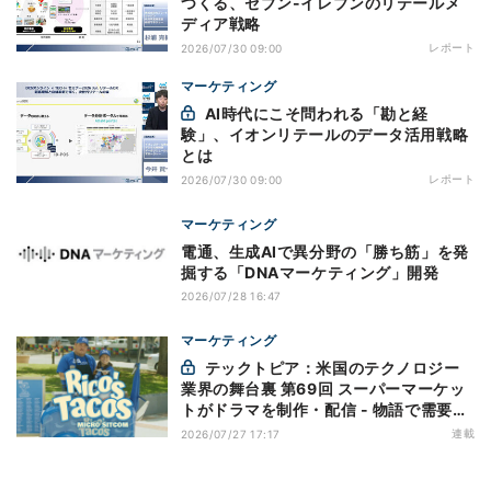
つくる、セブン-イレブンのリテールメ
ディア戦略
レポート
2026/07/30 09:00
マーケティング
AI時代にこそ問われる「勘と経
験」、イオンリテールのデータ活用戦略
とは
レポート
2026/07/30 09:00
マーケティング
電通、生成AIで異分野の「勝ち筋」を発
掘する「DNAマーケティング」開発
2026/07/28 16:47
マーケティング
テックトピア：米国のテクノロジー
業界の舞台裏 第69回 スーパーマーケッ
トがドラマを制作・配信 - 物語で需要を
演出する小売メディア
連載
2026/07/27 17:17