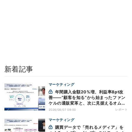
新着記事
マーケティング
年間購入金額20%増、利益率8pt改
善——“顧客を知る”から始まったファン
ケルの通販変革と、次に見据えるオムニ
チャネル
レポート
2026/08/07 09:00
マーケティング
購買データで「売れるメディア」を