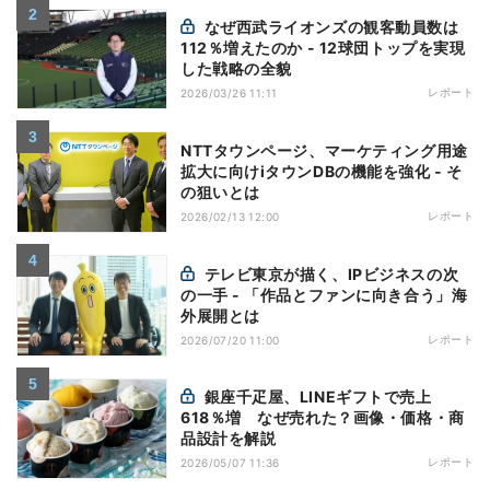
なぜ西武ライオンズの観客動員数は
112％増えたのか - 12球団トップを実現
した戦略の全貌
レポート
2026/03/26 11:11
NTTタウンページ、マーケティング用途
拡大に向けiタウンDBの機能を強化 - そ
の狙いとは
レポート
2026/02/13 12:00
テレビ東京が描く、IPビジネスの次
の一手 - 「作品とファンに向き合う」海
外展開とは
レポート
2026/07/20 11:00
銀座千疋屋、LINEギフトで売上
618％増 なぜ売れた？画像・価格・商
品設計を解説
レポート
2026/05/07 11:36