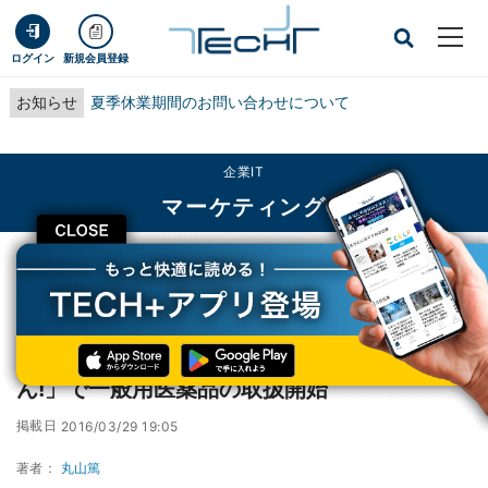
ログイン
新規会員登録
お知らせ
夏季休業期間のお問い合わせについて
企業IT
マーケティング
CLOSE
TECH+
企業IT
マーケティング
楽天、最短20分からの配送サービス「楽びん!」で一般用医薬品の取扱開始
楽天、最短20分からの配送サービス「楽び
ん!」で一般用医薬品の取扱開始
掲載日
2016/03/29 19:05
著者：
丸山篤