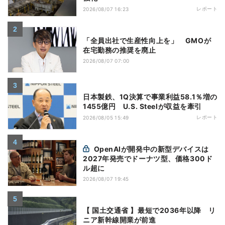
レポート
2026/08/07 16:23
「全員出社で生産性向上を」 GMOが
在宅勤務の推奨を廃止
2026/08/07 07:00
日本製鉄、1Q決算で事業利益58.1％増の
1455億円 U.S. Steelが収益を牽引
レポート
2026/08/05 15:49
OpenAIが開発中の新型デバイスは
2027年発売でドーナツ型、価格300ド
ル超に
2026/08/07 19:45
【 国土交通省 】最短で2036年以降 リ
ニア新幹線開業が前進