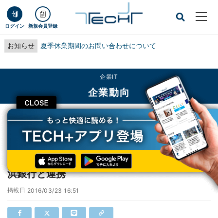
ログイン
新規会員登録
お知らせ
夏季休業期間のお問い合わせについて
企業IT
企業動向
CLOSE
TECH+
企業IT
企業動向
キリバ、日本企業の海外進出支援を目指し横浜銀行と連携
キリバ、日本企業の海外進出支援を目指し横
浜銀行と連携
掲載日
2016/03/23 16:51