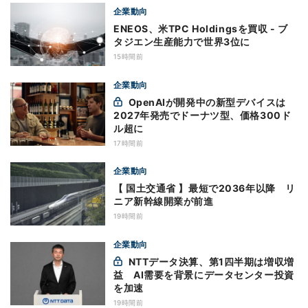
企業動向
ENEOS、米TPC Holdingsを買収 - ブ
タジエン生産能力で世界3位に
15時間前
企業動向
OpenAIが開発中の新型デバイスは
2027年発売でドーナツ型、価格300ド
ル超に
17時間前
企業動向
【 国土交通省 】最短で2036年以降 リ
ニア新幹線開業が前進
19時間前
企業動向
NTTデータ決算、第1四半期は増収増
益 AI需要を背景にデータセンター投資
を加速
19時間前