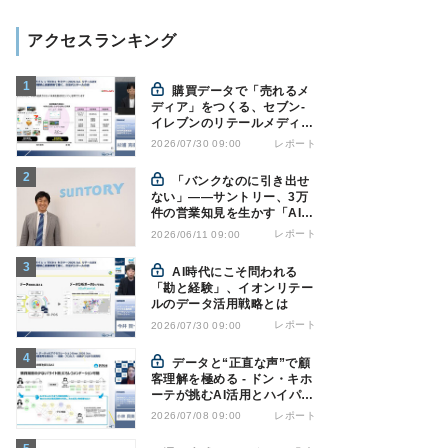
アクセスランキング
購買データで「売れるメ
ディア」をつくる、セブン-
イレブンのリテールメディア
戦略
レポート
2026/07/30 09:00
「バンクなのに引き出せ
ない」――サントリー、3万
件の営業知見を生かす「AI軍
師」とは
レポート
2026/06/11 09:00
AI時代にこそ問われる
「勘と経験」、イオンリテー
ルのデータ活用戦略とは
レポート
2026/07/30 09:00
データと“正直な声”で顧
客理解を極める - ドン・キホ
ーテが挑むAI活用とハイパー
パーソナライゼーション
レポート
2026/07/08 09:00