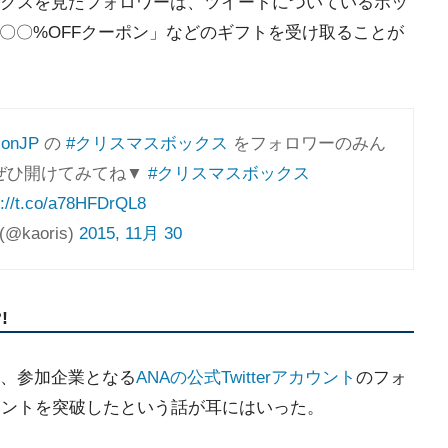
クスを見たフォロワーは、ツイートについているボッ
「〇〇%OFFクーポン」などのギフトを受け取ることが
onJP
の
#クリスマスボックス
をフォロワーのみん
ぜひ開けてみてね▼
#クリスマスボックス
s://t.co/a78HFDrQL8
 (@kaoris)
2015, 11月 30
!
、参加企業となる
ANAの公式Twitterアカウント
のフォ
ウントを突破したという話が耳にはいった。