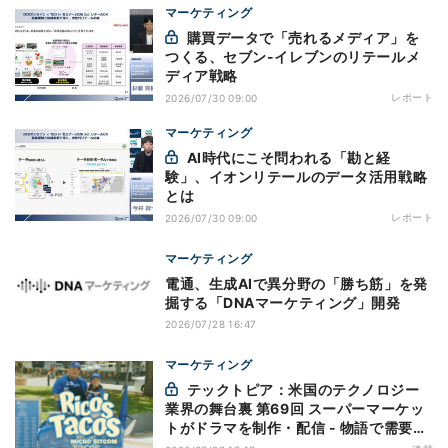
マーケティング
購買データで「売れるメディア」を
つくる、セブン-イレブンのリテールメ
ディア戦略
レポート
2026/07/30 09:00
マーケティング
AI時代にこそ問われる「勘と経
験」、イオンリテールのデータ活用戦略
とは
レポート
2026/07/30 09:00
マーケティング
電通、生成AIで異分野の「勝ち筋」を発
掘する「DNAマーケティング」開発
2026/07/28 16:47
マーケティング
テックトピア：米国のテクノロジー
業界の舞台裏 第69回 スーパーマーケッ
トがドラマを制作・配信 - 物語で需要を
演出する小売メディア