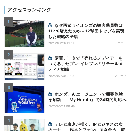
アクセスランキング
なぜ西武ライオンズの観客動員数は
112％増えたのか - 12球団トップを実現
した戦略の全貌
レポート
2026/03/26 11:11
購買データで「売れるメディア」を
つくる、セブン-イレブンのリテールメ
ディア戦略
レポート
2026/07/30 09:00
ホンダ、AIエージェントで顧客体験
を刷新 - 「My Honda」で24時間対応へ
レポート
2026/06/11 08:49
テレビ東京が描く、IPビジネスの次
の一手 - 「作品とファンに向き合う」海