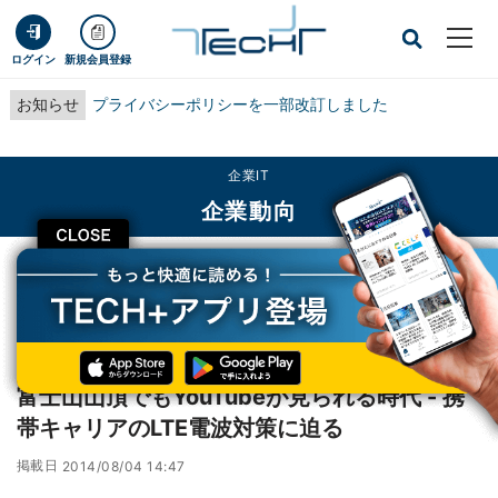
ログイン
新規会員登録
お知らせ
プライバシーポリシーを一部改訂しました
企業IT
企業動向
CLOSE
TECH+
企業IT
企業動向
富士山山頂でもYouTubeが見られる時代 - 携帯キャリアのLTE電波対策に迫る
レポート
富士山山頂でもYouTubeが見られる時代 - 携
帯キャリアのLTE電波対策に迫る
掲載日
2014/08/04 14:47