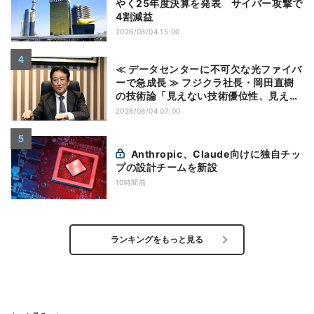
やく25年度決算を発表 サイバー攻撃で
4割減益
2026/08/04 15:00
≪ データセンターに不可欠な光ファイバ
ーで急成長 ≫ フジクラ社長・岡田直樹
の技術論「見えない技術優位性、見えな
い差別化でトップの座を！」
2026/08/04 07:00
Anthropic、Claude向けに独自チッ
プの設計チームを新設
10時間前
ランキングをもっと見る