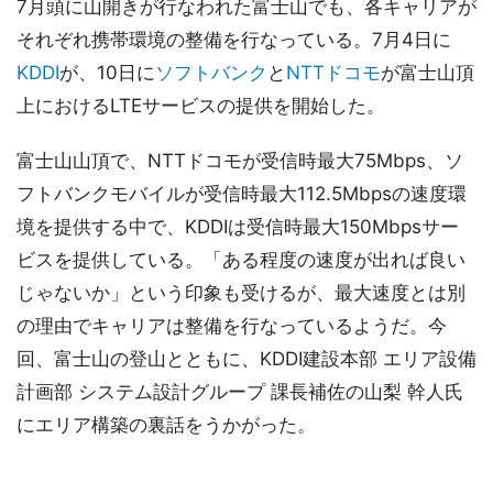
7月頭に山開きが行なわれた富士山でも、各キャリアが
それぞれ携帯環境の整備を行なっている。7月4日に
KDDI
が、10日に
ソフトバンク
と
NTTドコモ
が富士山頂
上におけるLTEサービスの提供を開始した。
富士山山頂で、NTTドコモが受信時最大75Mbps、ソ
フトバンクモバイルが受信時最大112.5Mbpsの速度環
境を提供する中で、KDDIは受信時最大150Mbpsサー
ビスを提供している。「ある程度の速度が出れば良い
じゃないか」という印象も受けるが、最大速度とは別
の理由でキャリアは整備を行なっているようだ。今
回、富士山の登山とともに、KDDI建設本部 エリア設備
計画部 システム設計グループ 課長補佐の山梨 幹人氏
にエリア構築の裏話をうかがった。