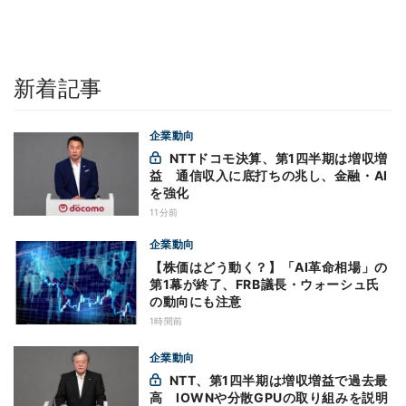
新着記事
企業動向
NTTドコモ決算、第1四半期は増収増
益 通信収入に底打ちの兆し、金融・AI
を強化
11分前
企業動向
【株価はどう動く？】「AI革命相場」の
第1幕が終了、FRB議長・ウォーシュ氏
の動向にも注意
1時間前
企業動向
NTT、第1四半期は増収増益で過去最
高 IOWNや分散GPUの取り組みを説明