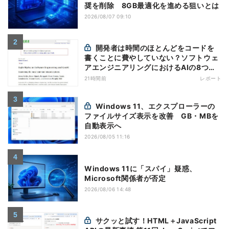
奨を削除 8GB最適化を進める狙いとは
2026/08/07 09:10
開発者は時間のほとんどをコードを
書くことに費やしていない？ソフトウェ
アエンジニアリングにおけるAIの8つの
神話への賛否
21時間前
レポート
Windows 11、エクスプローラーの
ファイルサイズ表示を改善 GB・MBを
自動表示へ
2026/08/05 11:16
Windows 11に「スパイ」疑惑、
Microsoft関係者が否定
2026/08/06 14:48
サクッと試す！HTML＋JavaScript