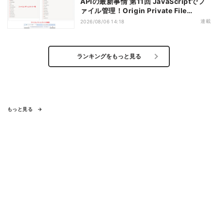
APIの最新事情 第11回 JavaScriptでフ
ァイル管理！Origin Private File
Systemを活用する
連載
2026/08/06 14:18
ランキングをもっと見る
もっと見る