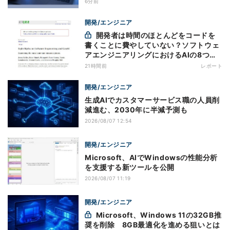
6分前
開発/エンジニア
開発者は時間のほとんどをコードを
書くことに費やしていない？ソフトウェ
アエンジニアリングにおけるAIの8つの
神話への賛否
21時間前
レポート
開発/エンジニア
生成AIでカスタマーサービス職の人員削
減進む、2030年に半減予測も
2026/08/07 12:54
開発/エンジニア
Microsoft、AIでWindowsの性能分析
を支援する新ツールを公開
2026/08/07 11:19
開発/エンジニア
Microsoft、Windows 11の32GB推
奨を削除 8GB最適化を進める狙いとは