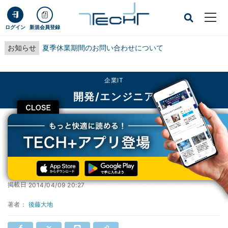
ログイン
新規会員登録
お知らせ
夏季休業期間のお問い合わせについて
企業IT
開発/エンジニア
CLOSE
TECH+
企業IT
開発/エンジニア
OpenSSLに重大なセキュリティホール
OpenSSLに重大なセキュリティホール
掲載日
2014/04/09 20:27
著者：
後藤大地