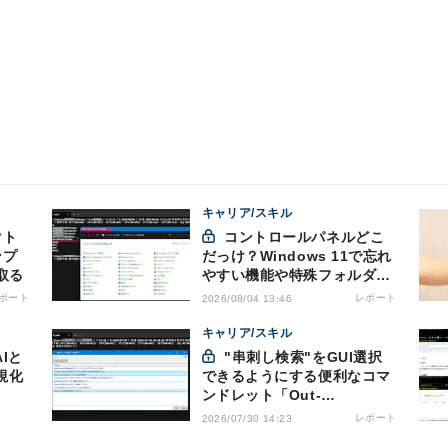
キャリア/スキル
コントロールパネルどこ
ンプ
だっけ？Windows 11で忘れ
取る
やすい機能や特殊フォルダを
PowerShellでローカルブッ
ポート
レポート
2026/08/04 13:46
クマーク化
キャリア/スキル
AIと
"串刺し検索"をGUI選択
視化
できるようにする便利なコマ
ンドレット「Out-
GridView」を使う
レポート
2026/07/30 14:23