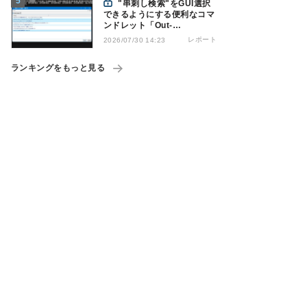
"串刺し検索"をGUI選択
できるようにする便利なコマ
ンドレット「Out-
GridView」を使う
レポート
2026/07/30 14:23
ランキングをもっと見る