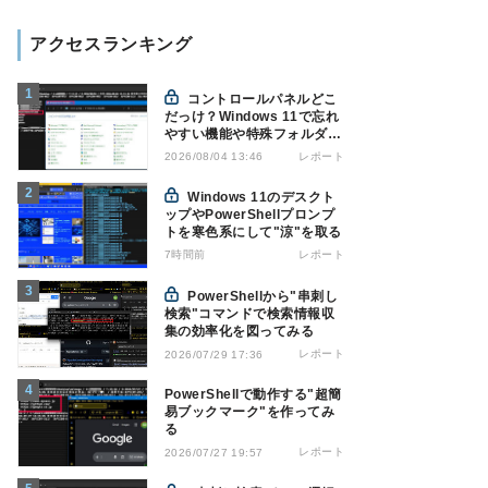
アクセスランキング
コントロールパネルどこ
だっけ？Windows 11で忘れ
やすい機能や特殊フォルダを
PowerShellでローカルブッ
レポート
2026/08/04 13:46
クマーク化
Windows 11のデスクト
ップやPowerShellプロンプ
トを寒色系にして"涼"を取る
7時間前
レポート
PowerShellから"串刺し
検索"コマンドで検索情報収
集の効率化を図ってみる
レポート
2026/07/29 17:36
PowerShellで動作する"超簡
易ブックマーク"を作ってみ
る
レポート
2026/07/27 19:57