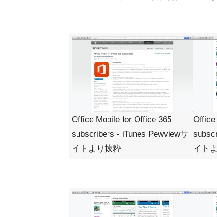
Office Mobile for Office 365
Office
subscribers - iTunes Pewviewサ
subsc
イトより抜粋
イト