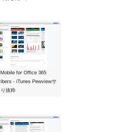
 Mobile for Office 365
ribers - iTunes Pewviewサ
より抜粋