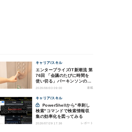
キャリア/スキル
エンタープライズIT新潮流 第
76回 「会議のたびに時間を
使い切る」パーキンソンの法
則を打破する処方箋
連載
2026/08/03 09:00
キャリア/スキル
PowerShellから"串刺し
検索"コマンドで検索情報収
集の効率化を図ってみる
レポート
2026/07/29 17:36