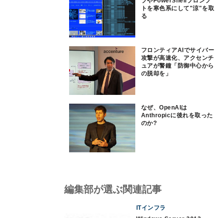
プやPowerShellプロンプ
トを寒色系にして"涼"を取
る
フロンティアAIでサイバー
攻撃が高速化、アクセンチ
ュアが警鐘「防御中心から
の脱却を」
なぜ、OpenAIは
Anthropicに後れを取った
のか?
編集部が選ぶ関連記事
ITインフラ