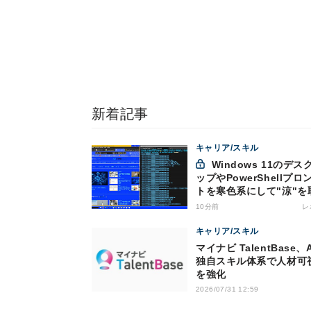
新着記事
キャリア/スキル
Windows 11のデスクト
ップやPowerShellプロ
トを寒色系にして"涼"を
10分前
レ
キャリア/スキル
マイナビ TalentBase、
独自スキル体系で人材可
を強化
2026/07/31 12:59