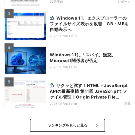
神話への賛否
23時間前
レポート
Windows 11、エクスプローラーの
ファイルサイズ表示を改善 GB・MBを
自動表示へ
2026/08/05 11:16
Windows 11に「スパイ」疑惑、
Microsoft関係者が否定
2026/08/06 14:48
サクッと試す！HTML＋JavaScript
APIの最新事情 第11回 JavaScriptでフ
ァイル管理！Origin Private File
Systemを活用する
連載
2026/08/06 14:18
ランキングをもっと見る