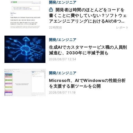
開発/エンジニア
開発者は時間のほとんどをコードを
書くことに費やしていない？ソフトウェ
アエンジニアリングにおけるAIの8つの
神話への賛否
22時間前
レポート
開発/エンジニア
生成AIでカスタマーサービス職の人員削
減進む、2030年に半減予測も
2026/08/07 12:54
開発/エンジニア
Microsoft、AIでWindowsの性能分析
を支援する新ツールを公開
2026/08/07 11:19