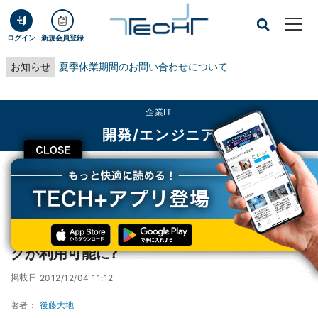
ログイン
新規会員登録
お知らせ
夏季休業期間のお問い合わせについて
企業IT
開発/エンジニア
CLOSE
TECH+
企業IT
開発/エンジニア
Firefox 20で新たなプライベートブラウジングが利用可能に?
Firefox 20で新たなプライベートブラウジン
グが利用可能に?
掲載日
2012/12/04 11:12
著者：
後藤大地