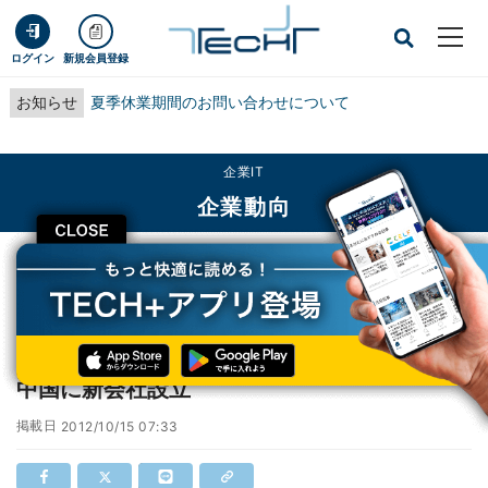
ログイン
新規会員登録
お知らせ
夏季休業期間のお問い合わせについて
企業IT
企業動向
CLOSE
TECH+
企業IT
企業動向
三菱商事、三菱自動車および広汽三菱汽車と中国に新会社設立
三菱商事、三菱自動車および広汽三菱汽車と
中国に新会社設立
掲載日
2012/10/15 07:33