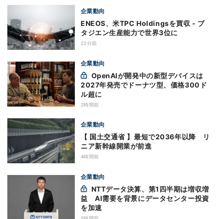
企業動向
ENEOS、米TPC Holdingsを買収 - ブ
タジエン生産能力で世界3位に
22分前
企業動向
OpenAIが開発中の新型デバイスは
2027年発売でドーナツ型、価格300ド
ル超に
2時間前
企業動向
【 国土交通省 】最短で2036年以降 リ
ニア新幹線開業が前進
4時間前
企業動向
NTTデータ決算、第1四半期は増収増
益 AI需要を背景にデータセンター投資
を加速
5時間前