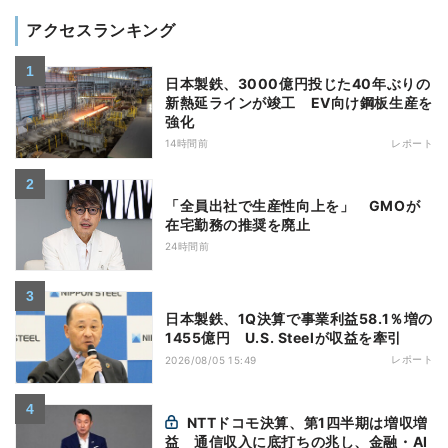
アクセスランキング
日本製鉄、3000億円投じた40年ぶりの
新熱延ラインが竣工 EV向け鋼板生産を
強化
14時間前
レポート
「全員出社で生産性向上を」 GMOが
在宅勤務の推奨を廃止
24時間前
日本製鉄、1Q決算で事業利益58.1％増の
1455億円 U.S. Steelが収益を牽引
レポート
2026/08/05 15:49
NTTドコモ決算、第1四半期は増収増
益 通信収入に底打ちの兆し、金融・AI