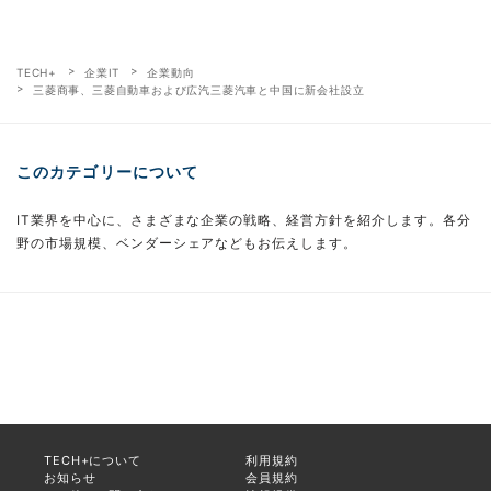
TECH+
企業IT
企業動向
三菱商事、三菱自動車および広汽三菱汽車と中国に新会社設立
このカテゴリーについて
IT業界を中心に、さまざまな企業の戦略、経営方針を紹介します。各分
野の市場規模、ベンダーシェアなどもお伝えします。
TECH+について
利用規約
お知らせ
会員規約