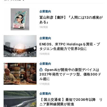
企業動向
冨山和彦【書評】『人間には12の感覚が
ある』
1時間前
企業動向
ENEOS、米TPC Holdingsを買収 - ブ
タジエン生産能力で世界3位に
15時間前
企業動向
OpenAIが開発中の新型デバイスは
2027年発売でドーナツ型、価格300ド
ル超に
17時間前
企業動向
【 国土交通省 】最短で2036年以降 リ
ニア新幹線開業が前進