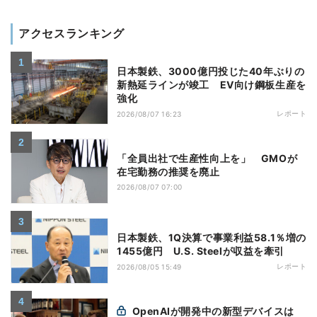
アクセスランキング
日本製鉄、3000億円投じた40年ぶりの
新熱延ラインが竣工 EV向け鋼板生産を
強化
レポート
2026/08/07 16:23
「全員出社で生産性向上を」 GMOが
在宅勤務の推奨を廃止
2026/08/07 07:00
日本製鉄、1Q決算で事業利益58.1％増の
1455億円 U.S. Steelが収益を牽引
レポート
2026/08/05 15:49
OpenAIが開発中の新型デバイスは