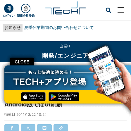
ログイン
新規会員登録
お知らせ
夏季休業期間のお問い合わせについて
企業IT
開発/エンジニア
CLOSE
TECH+
企業IT
開発/エンジニア
Firefox 9リリース - JavaScript高速化など、Android版ではUI刷新
Firefox 9リリース - JavaScript高速化など、
Android版ではUI刷新
掲載日
2011/12/22 10:24