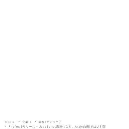
TECH+
企業IT
開発/エンジニア
Firefox 9リリース - JavaScript高速化など、Android版ではUI刷新