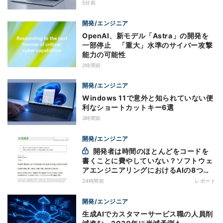
5分前
開発/エンジニア
OpenAI、新モデル「Astra」の開発を
一部停止 「重大」水準のサイバー攻撃
能力の可能性
2時間前
開発/エンジニア
Windows 11で意外と知られていない便
利なショートカットキー6選
3時間前
開発/エンジニア
開発者は時間のほとんどをコードを
書くことに費やしていない？ソフトウェ
アエンジニアリングにおけるAIの8つの
神話への賛否
24時間前
レポート
開発/エンジニア
生成AIでカスタマーサービス職の人員削