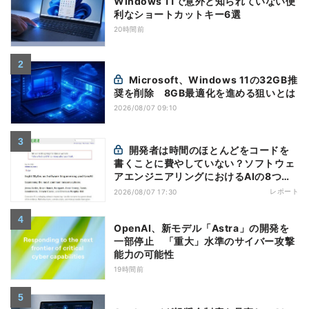
Windows 11で意外と知られていない便
利なショートカットキー6選
20時間前
Microsoft、Windows 11の32GB推
奨を削除 8GB最適化を進める狙いとは
2026/08/07 09:10
開発者は時間のほとんどをコードを
書くことに費やしていない？ソフトウェ
アエンジニアリングにおけるAIの8つの
神話への賛否
レポート
2026/08/07 17:30
OpenAI、新モデル「Astra」の開発を
一部停止 「重大」水準のサイバー攻撃
能力の可能性
19時間前