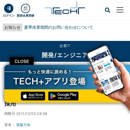
ログイン
新規会員登録
お知らせ
夏季休業期間のお問い合わせについて
企業IT
開発/エンジニア
CLOSE
TECH+
企業IT
開発/エンジニア
来春登場のFedora 17、Java 7をデフォルト採用
来春登場のFedora 17、Java 7をデフォルト
採用
掲載日
2011/12/02 09:38
著者：
後藤大地