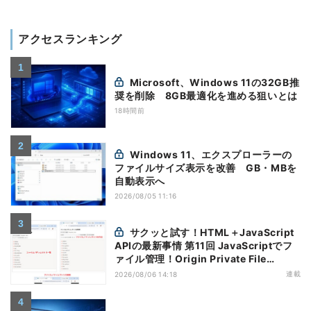
アクセスランキング
Microsoft、Windows 11の32GB推
奨を削除 8GB最適化を進める狙いとは
18時間前
Windows 11、エクスプローラーの
ファイルサイズ表示を改善 GB・MBを
自動表示へ
2026/08/05 11:16
サクッと試す！HTML＋JavaScript
APIの最新事情 第11回 JavaScriptでフ
ァイル管理！Origin Private File
Systemを活用する
連載
2026/08/06 14:18