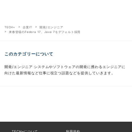
TECH+
企業IT
開発/エンジニア
来春登場のFedora 17、Java 7をデフォルト採用
このカテゴリーについて
開発/エンジニア システムやソフトウェアの開発に携わるエンジニアに
向けた最新情報など仕事に役立つ話題などを提供していきます。
TECH+について
利用規約