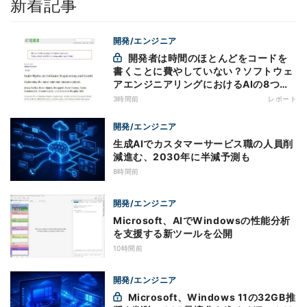
新着記事
開発/エンジニア
開発者は時間のほとんどをコードを
書くことに費やしていない？ソフトウェ
アエンジニアリングにおけるAIの8つの
神話への賛否
3時間前
レポート
開発/エンジニア
生成AIでカスタマーサービス職の人員削
減進む、2030年に半減予測も
8時間前
開発/エンジニア
Microsoft、AIでWindowsの性能分析
を支援する新ツールを公開
10時間前
開発/エンジニア
Microsoft、Windows 11の32GB推