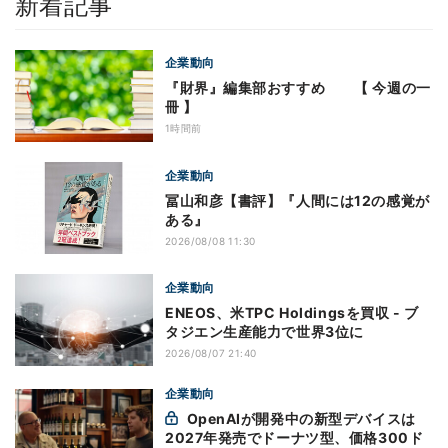
新着記事
企業動向
『財界』編集部おすすめ 【 今週の一
冊 】
1時間前
企業動向
冨山和彦【書評】『人間には12の感覚が
ある』
2026/08/08 11:30
企業動向
ENEOS、米TPC Holdingsを買収 - ブ
タジエン生産能力で世界3位に
2026/08/07 21:40
企業動向
OpenAIが開発中の新型デバイスは
2027年発売でドーナツ型、価格300ド