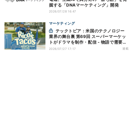
掘する「DNAマーケティング」開発
2026/07/28 16:47
マーケティング
テックトピア：米国のテクノロジー
業界の舞台裏 第69回 スーパーマーケッ
トがドラマを制作・配信 - 物語で需要を
演出する小売メディア
連載
2026/07/27 17:17