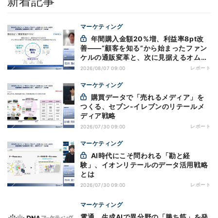
新着記事
マーケティング
年間購入金額20%増、利益率8pt改
善——“顧客を知る”から始まったファン
ケルの通販変革と、次に見据えるオムニ
チャネル
レポート
2026/08/07 09:00
マーケティング
購買データで「売れるメディア」を
つくる、セブン-イレブンのリテールメ
ディア戦略
レポート
2026/07/30 09:00
マーケティング
AI時代にこそ問われる「勘と経
験」、イオンリテールのデータ活用戦略
とは
レポート
2026/07/30 09:00
マーケティング
電通、生成AIで異分野の「勝ち筋」を発