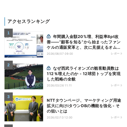
アクセスランキング
年間購入金額20%増、利益率8pt改
善——“顧客を知る”から始まったファン
ケルの通販変革と、次に見据えるオムニ
チャネル
レポート
2026/08/07 09:00
なぜ西武ライオンズの観客動員数は
112％増えたのか - 12球団トップを実現
した戦略の全貌
レポート
2026/03/26 11:11
NTTタウンページ、マーケティング用途
拡大に向けiタウンDBの機能を強化 - そ
の狙いとは
レポート
2026/02/13 12:00