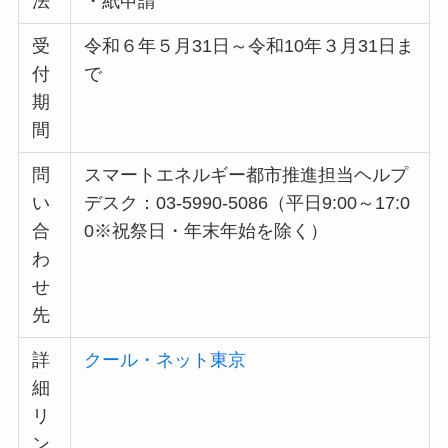
法
・紙申請
受
令和６年５月31日～令和10年３月31日ま
付
で
期
間
問
スマートエネルギー都市推進担当ヘルプ
い
デスク：03-5990-5086（平日9:00～17:0
合
0※祝祭日・年末年始を除く）
わ
せ
先
詳
クール・ネット東京
細
リ
ン