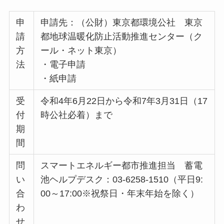
申
申請先：（公財）東京都環境公社 東京
請
都地球温暖化防止活動推進センター（ク
方
ール・ネット東京）
法
・電子申請
・紙申請
受
令和4年6月22日から令和7年3月31日（17
付
時公社必着）まで
期
間
問
スマートエネルギー都市推進担当 蓄電
い
池ヘルプデスク：03-6258-1510（平日9:
合
00～17:00※祝祭日・年末年始を除く）
わ
せ