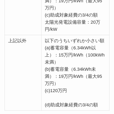
満）
：19万円/kWh（最大95
万円）
(c)助成対象経費の3/4の額
太陽光発電設備容量：20万
円/kW
上記以外
以下のうちいずれか小さい額
(a)蓄電容量（6.34kWh以
上）：15万円/kWh（100kWh
未満）
(b)
蓄電容量
（6.34kWh未
満）
：19万円/kWh（最大95
万円）
(c)120万円
(d)助成対象経費の3/4の額