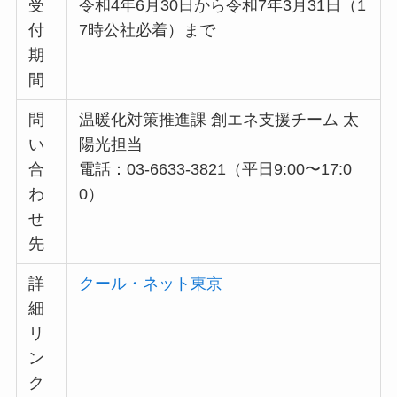
受
令和4年6月30日から令和7年3月31日（1
付
7時公社必着）まで
期
間
問
温暖化対策推進課 創エネ支援チーム 太
い
陽光担当
合
電話：03-6633-3821（平日9:00〜17:0
わ
0）
せ
先
詳
クール・ネット東京
細
リ
ン
ク