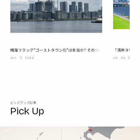
晴海フラッグ"ゴーストタウン化"は本当か? その背
「湾岸タワマ
景を冷静に分析する
これだけの理
Jun.
17,
2024
Jul.
04,
2024
ピックアップ記事
Pick Up
PR