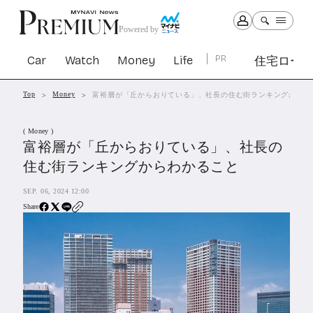
Powered by
Car
Watch
Money
Life
PR
住宅ロー
Top
Money
富裕層が「丘からおりている」、社長の住む街ランキングからわ
Car
Watch
Money
Life
( Money )
1301
1029
1263
2339
富裕層が「丘からおりている」、社長の
住む街ランキングからわかること
PR
SEP. 06, 2024 12:00
住宅ローン
363
Share
SBIネオトレード証券
27
All Articles
特集&連載記事