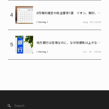
8月権利確定の株主優待7選 イオン、無印、U-
4
NEXT…今買いたい人気銘柄を紹介
Money
Aug.
03,
2026
地方銀行は苦境なのに、なぜ地銀株は上がる?
5
再編期待で注目の割安株を読み解く
Money
Jul.
31,
2026