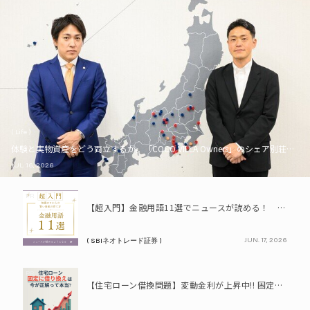
( Life )
体験と実物資産をどう両立するか。「COCO VILLA Owners」のシェア別荘とい
JUL. 16, 2026
PR
【超入門】金融用語11選でニュースが読める！ 知識ゼロからの賢い資産の育て方
JUN. 17, 2026
( SBIネオトレード証券 )
PR
【住宅ローン借換問題】変動金利が上昇中!! 固定に借り換えるなら今が正解って本当? シミュレーションで比較してみよう