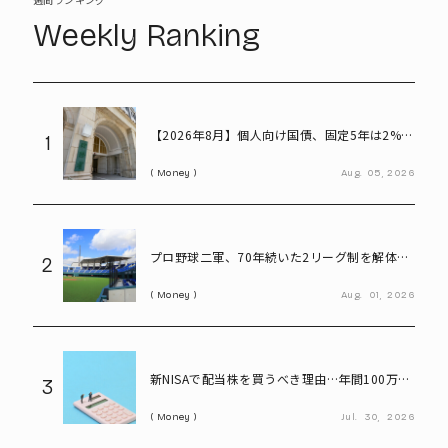
Weekly Ranking
【2026年8月】個人向け国債、固定5年は2%台
1
へ - 変動10年・固定3年は? 100万円購入時の
Money
Aug.
05,
2026
利子も紹介
プロ野球二軍、70年続いた2リーグ制を解体
2
――「3地区制」導入で何が変わる?
Money
Aug.
01,
2026
新NISAで配当株を買うべき理由…年間100万円
3
の配当金なら約20万円の差がつく
Money
Jul.
30,
2026