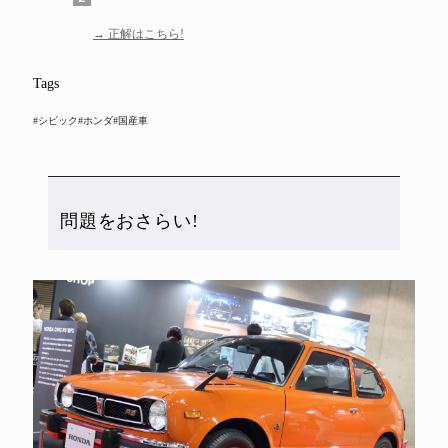
正解はこちら!
Tags
#シビック
#ホンダ
#国産車
問題をおさらい!