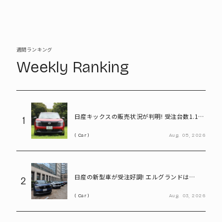
週間ランキング
Weekly Ranking
日産キックスの販売状況が判明! 受注台数1.1台
1
超、どんな人が買っている?
Car
Aug.
05,
2026
日産の新型車が受注好調! エルグランドは
2
8,000台、キックスは1.1万台に到達
Car
Aug.
03,
2026