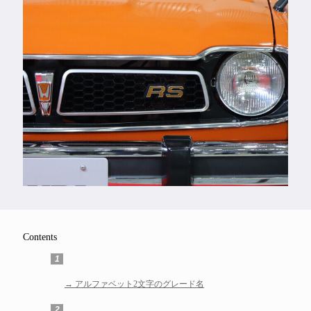
Feature
Series
Contents
1
アルファベット2文字のグレード名
2