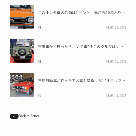
このホンダ車の名前は? ヒント：先ごろ50年ぶりの復活を果たした車名です
#3
MAR. 24, 2025
軍用車かと思ったらホンダ車だ! このクルマはいったい?
#2
MAR. 21, 2025
三菱自動車が作ったアメ車も顔負けな1台! クルマの名前は?
#1
MAR. 13, 2025
←
Back to Series