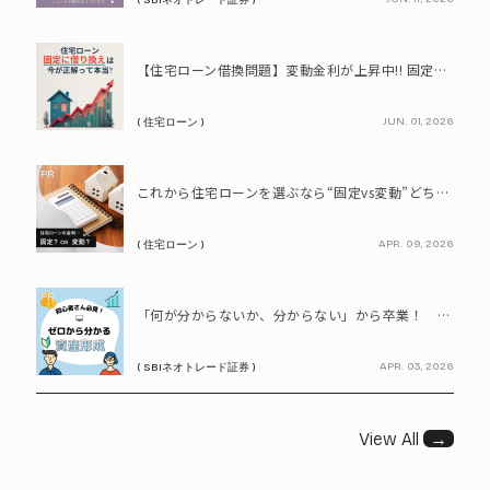
PR
【住宅ローン借換問題】変動金利が上昇中!! 固定に借り換えるなら今が正解って本当? シミュレーションで比較してみよう
JUN. 01, 2026
( 住宅ローン )
PR
これから住宅ローンを選ぶなら“固定vs変動”どちらが正解? 9割が利用したいと答えた「いま決めなくてもいい」ローンとは!?
APR. 09, 2026
( 住宅ローン )
PR
「何が分からないか、分からない」から卒業！ SBIネオトレード証券で学ぶ、はじめての資産形成
APR. 03, 2026
( SBIネオトレード証券 )
View All
→