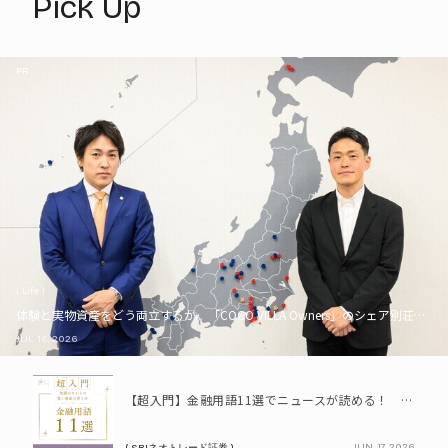
Pick Up
PR
( Life )
体験と実物資産をどう両立するか。「COCO VILLA Owners」のシェア別荘とい
JUL. 16, 2026
PR
【超入門】金融用語11選でニュースが読める！ 知識ゼロからの賢い資産の育て方
JUN. 17, 2026
( SBIネオトレード証券 )