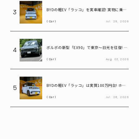
BYDの軽EV「ラッコ」を実車確認! 実物に乗り
3
込んで気になる部分をチェック
Car
Jul.
29,
2026
ボルボの新型「EX90」で東京～日光を往復! い
4
ろは坂も余裕な大型EVの実力とは
Car
Aug.
03,
2026
BYDの軽EV「ラッコ」は実質100万円台! ホン
5
ダ「N-BOX」と比べてみると?
Car
Jul.
28,
2026