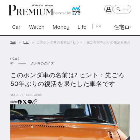
Powered by
Car
Watch
Money
Life
PR
住宅ロー
Top
Car
このホンダ車の名前は? ヒント：先ごろ50年ぶりの復活を果たした
Car
Watch
Money
Life
( Car )
1299
1027
1260
2338
クルマのクイズ
3
このホンダ車の名前は? ヒント：先ごろ
PR
50年ぶりの復活を果たした車名です
住宅ローン
361
MAR. 24, 2025 08:00
SBIネオトレード証券
27
Share
All Articles
特集&連載記事