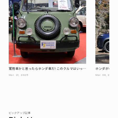
軍用車かと思ったらホンダ車だ! このクルマはいった
ホンダが小型SU
い?
えない理由は?
Mar.
21,
2025
Mar.
06,
2025
ピックアップ記事