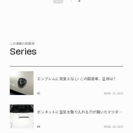
1
2
←
この連載の前後回
Series
エンブレムに見覚えなし! この国産車、正体は?
#5
MAR. 31, 2025
ボンネットに空気を取り入れる穴が開いたマツダ車は珍しい? このクルマの正体は
#4
MAR. 26, 2025