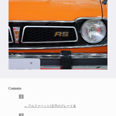
Feature
Series
Contents
1
アルファベット2文字のグレード名
2