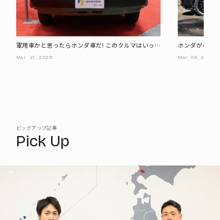
軍用車かと思ったらホンダ車だ! このクルマはいった
ホンダが小型SU
い?
えない理由は?
Mar.
21,
2025
Mar.
06,
2025
ピックアップ記事
Pick Up
PR