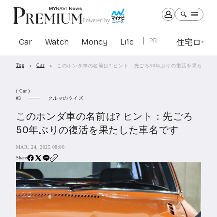
Powered by
Car
Watch
Money
Life
PR
住宅ロー
Top
Car
このホンダ車の名前は? ヒント：先ごろ50年ぶりの復活を果たした
Car
Watch
Money
Life
( Car )
1307
1031
1268
2347
クルマのクイズ
3
このホンダ車の名前は? ヒント：先ごろ
PR
50年ぶりの復活を果たした車名です
住宅ローン
366
MAR. 24, 2025 08:00
SBIネオトレード証券
27
Share
All Articles
特集&連載記事