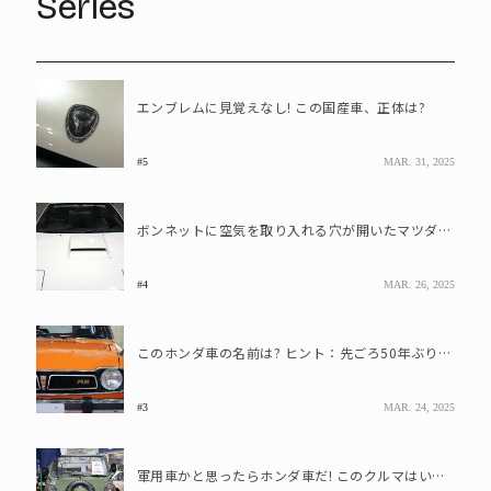
Series
エンブレムに見覚えなし! この国産車、正体は?
#5
MAR. 31, 2025
ボンネットに空気を取り入れる穴が開いたマツダ車は珍しい? このクルマの正体は
#4
MAR. 26, 2025
このホンダ車の名前は? ヒント：先ごろ50年ぶりの復活を果たした車名です
#3
MAR. 24, 2025
軍用車かと思ったらホンダ車だ! このクルマはいったい?