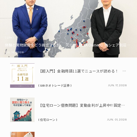
( Life )
体験と実物資産をどう両立するか。「COCO VILLA Owners」のシェア別荘とい
JUL. 16, 2026
PR
【超入門】金融用語11選でニュースが読める！ 知識ゼロからの賢い資産の育て方
JUN. 17, 2026
( SBIネオトレード証券 )
PR
【住宅ローン借換問題】変動金利が上昇中!! 固定に借り換えるなら今が正解って本当? シミュレーションで比較してみよう
JUN. 01, 2026
( 住宅ローン )
PR