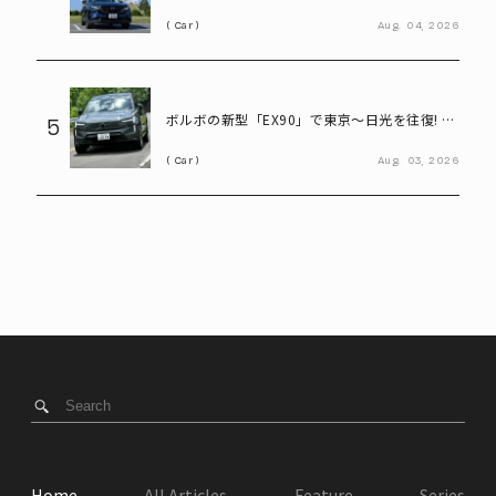
ダ決算会見で判明したこと
Car
Aug.
04,
2026
ボルボの新型「EX90」で東京～日光を往復! い
5
ろは坂も余裕な大型EVの実力とは
Car
Aug.
03,
2026
Home
All Articles
Feature
Series