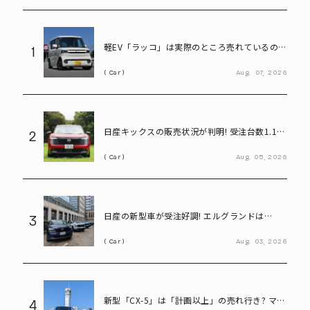
軽EV「ラッコ」は実際のところ売れているの
1
か! BYDに最新の販売状況を聞く
Car
Aug.
07,
2026
日産キックスの販売状況が判明! 受注台数1.1台
2
超、どんな人が買っている?
Car
Aug.
05,
2026
日産の新型車が受注好調! エルグランドは
3
8,000台、キックスは1.1万台に到達
Car
Aug.
03,
2026
新型「CX-5」は「計画以上」の売れ行き? マツ
4