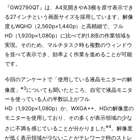
『GW2790QT』は、A4見開きやA3横を原寸表示でき
る27インチという画面サイズを採用しています。解像
度もWQHD（2,560p×1,440p）と高精細で、フル
HD（1,920p×1,080p）に比べて約1.8倍の作業領域を
実現。そのため、マルチタスク時も複数のウィンドウ
を並べて表示でき、効率よく作業を進めることが可能
です。
今回のアンケートで「使用している液晶モニターの解
※3
像度」
についても聞いたところ、自宅で液晶モニタ
ーを使っている人の半数以上がフル
HD（1,920p×1,080p）か、WXGA++、HDの解像度の
モニターを使用しており、その多くが表示領域の少な
※4
さに不満を感じていることが分かりました
。解像度
が低く表示領域が少ないことがテレワーク時のストレ