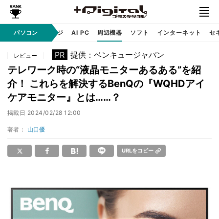
C
自作 / テクノロジ
パソコン
AI PC
周辺機器
ソフト
インターネット
セ
PR
提供：ベンキュージャパン
レビュー
テレワーク時の“液晶モニターあるある”を紹
介！ これらを解決するBenQの『WQHDアイ
ケアモニター』とは……？
掲載日
2024/02/28 12:00
著者：
山口優
URLをコピー