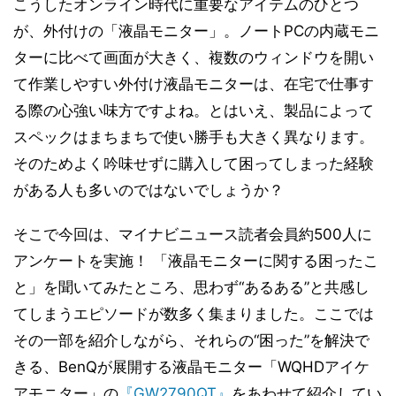
こうしたオンライン時代に重要なアイテムのひとつ
が、外付けの「液晶モニター」。ノートPCの内蔵モニ
ターに比べて画面が大きく、複数のウィンドウを開い
て作業しやすい外付け液晶モニターは、在宅で仕事す
る際の心強い味方ですよね。とはいえ、製品によって
スペックはまちまちで使い勝手も大きく異なります。
そのためよく吟味せずに購入して困ってしまった経験
がある人も多いのではないでしょうか？
そこで今回は、マイナビニュース読者会員約500人に
アンケートを実施！ 「液晶モニターに関する困ったこ
と」を聞いてみたところ、思わず“あるある”と共感し
てしまうエピソードが数多く集まりました。ここでは
その一部を紹介しながら、それらの“困った”を解決で
きる、BenQが展開する液晶モニター「WQHDアイケ
アモニター」の
『GW2790QT』
をあわせて紹介してい