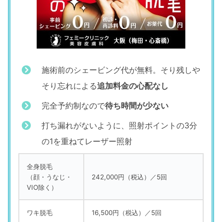
施術前のシェービング代が無料。そり残しや
そり忘れによる
追加料金の心配なし
完全予約制なので
待ち時間が少ない
打ち漏れがないように、照射ポイントの3分
の1を重ねてレーザー照射
全身脱毛
（顔・うなじ・
242,000円（税込）／5回
VIO除く）
ワキ脱毛
16,500円（税込）／5回