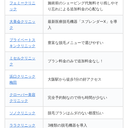
フェミークリニ
施術前のシェービング代無料そり残しやそ
ック
り忘れによる追加料金の心配なし
大美会クリニッ
最新医療脱毛機器「スプレンダーX」を導
ク
入
プライベートス
豊富な脱毛メニューで選びやすい
キンクリニック
ミセルクリニッ
プラン料金のみで追加料金なし！
ク
浜口クリニック
大阪駅から徒歩1分の好アクセス
梅田
クローバー美容
完全予約制なので待ち時間が少ない
クリニック
ソノクリニック
脱毛プランはムダのない都度払い
ララクリニック
3種類の脱毛機器を導入