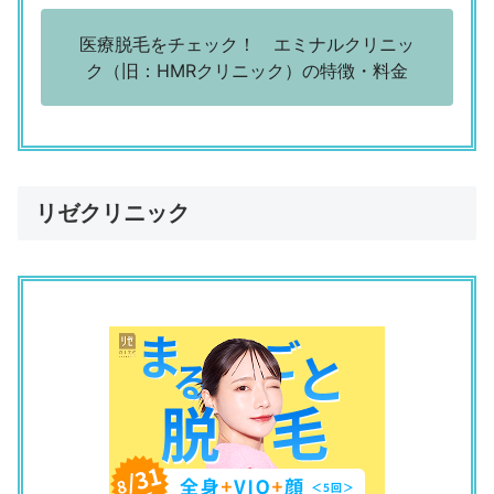
エミナルクリニック 神戸院
医療脱毛をチェック！ エミナルクリニッ
「説明をしっかりしてくれた」
ク（旧：HMRクリニック）の特徴・料金
（33歳／パート・アルバイト／販売職・サービス系）
評判の悪い口コミ
エミナルクリニック 神戸院
「予約が取りにくい。ネットで予約できるようにしてほし
リゼクリニック
い」
（30歳／公務員・団体職員／専門職／金融・不動産・医療・
福祉系など）
エミナルクリニック 神戸院
「直前の土日の予約は取りにくい」
（39歳／パート・アルバイト／その他／食品製造）
エミナルクリニック 神戸院
「剃り残しのルールが店員さんによってちがう」
（26歳／派遣社員／事務系専門職／法務・財務・人事・総務
など）