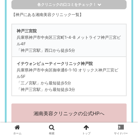
各クリニックの口コミをチェック！
評判の良い口コミ
【神戸にある湘南美容クリニック一覧】
湘南美容クリニック 神戸院
神戸三宮院
「ていねいに施術してくれて、不安もなかった」
兵庫県神戸市中央区三宮町1-4-8 メットライフ神戸三宮ビ
（49歳／正社員（一般事務）／事務系専門職／法務・財務・
ル4F
人事・総務など）
「神戸三宮駅」西口から徒歩5分
湘南美容クリニック 神戸三宮院
イテウォンビューティークリニック神戸院
「コロナ禍後にできたので、完全個室できれいだった。予約
兵庫県神戸市中央区御幸通6-1-10 オリックス神戸三宮ビ
も取りやすく通いやすい場所にある」
ル5F
（41歳／正社員（一般事務）／秘書・アシスタント職）
「三ノ宮駅」から最短徒歩5分
「神戸三宮駅」から最短徒歩3分
湘南美容クリニック 神戸三宮院
「立地は買い物も楽しめる三宮で、料金も施術に対して満足
できて妥当だと思う」
（54歳／正社員（総合職）／専門職／金融・不動産・医療・
湘南美容クリニックの公式HPへ
福祉系など）
評判の悪い口コミ
ホーム
検索
トップ
サイドバー