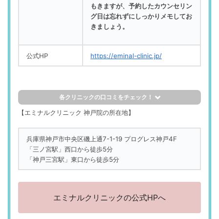
もきますが、予約したカウンセリン
グ日は忘れずにしっかりメモしてお
きましょう。
公式HP
https://eminal-clinic.jp/
各クリニックの口コミをチェック！
評判の良い口コミ
【エミナル
クリニック 神戸院の所在地
】
エミナルクリニック 神戸院
兵庫県神戸市中央区磯上通7-1-19 プログレス神戸4F
「スタッフの対応がていねいですごく良かった！ そこそこ
「三ノ宮駅」西口から徒歩5分
満足しました！」
「神戸三宮駅」東口から徒歩5分
（39歳／パート・アルバイト／その他／食品製造）
エミナルクリニック 神戸院
「コース終了後の勧誘もなかったので安心した」
エミナルクリニックの公式HPへ
（37歳／パート・アルバイト／専門職／金融・不動産・医
療・福祉系など）