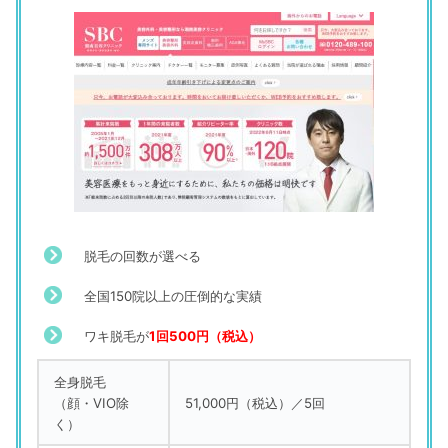
評判の悪い口コミ
大美会クリニック
「予約が取りにくい」
（21歳／派遣社員／事務系専門職／法務・財務・人事・総務
など）
脱毛の回数が選べる
全国150
院以上
の圧倒的な実績
ワキ脱毛が
1回500円（税込）
全身脱毛
（顔・VIO除
51,000円（税込）／5回
く）