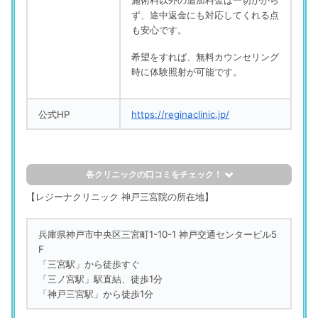
施術料以外の追加料金は一切かから
ず、途中返金にも対応してくれる点
も安心です。
希望をすれば、無料カウンセリング
時に体験照射が可能です。
公式HP
https://reginaclinic.jp/
各クリニックの口コミをチェック！
評判の良い口コミ
【レジーナクリニック 神戸三宮院の所在地】
レジーナクリニック 神戸三宮院
兵庫県神戸市中央区三宮町1-10-1 神戸交通センタービル5
「駅からのアクセスが良い。気持ちの良い接客で、明るい雰
F
囲気」
「三宮駅」から徒歩すぐ
（25歳／正社員（一般事務）／販売職・サービス系）
「三ノ宮駅」駅直結、徒歩1分
「神戸三宮駅」から徒歩1分
レジーナクリニック 神戸三宮院
「ていねいな施術だった」