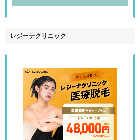
リゼクリニック 神戸三宮院
「予約が取りにくい」
（30歳／正社員（一般事務）／営業職）
レジーナクリニック
リゼクリニック 神戸三宮院
「土日の予約がとりにくいところ」
（32歳／主婦／その他／専業主婦）
リゼクリニック 神戸三宮院
「終わりかけになると、勧誘が入った」
（37歳／正社員（一般事務）／事務系専門職（法務・財務・
人事・総務など）