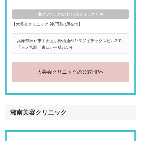
各クリニックの口コミをチェック！
評判の良い口コミ
【大美会クリニック 神戸院の所在地】
大美会クリニック
兵庫県神戸市中央区小野柄通6-1-3 ジイテックスビル201
「女性医師だったので、安心できた」
「三ノ宮駅」東口から徒歩5分
（52歳／正社員（一般事務）／秘書・アシスタント職）
大美会クリニック
「対応が良かった」
大美会クリニックの公式HPへ
（38歳／正社員（総合職）／専門職／金融・不動産・医療・
福祉系など）
大美会クリニック
「初めての医療脱毛でしたが良かったのと、当時は値段が比
較的安かったので満足しています。ただ最近ではさらに値段
湘南美容クリニック
も安くなっていて、少し複雑な気持ちにはなります」
（33歳／派遣社員／秘書・アシスタント職）