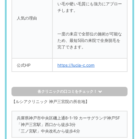
い毛や硬い毛質にも強力にアプロー
チします。
人気の理由
一度の来店で全部位の施術が可能な
ため、最短5回の来院で全身脱毛を
完了できます。
公式HP
https://lucia-c.com
各クリニックの口コミをチェック！
評判の良い口コミ
【ルシアクリニック 神戸三宮院の所在地】
ルシアクリニック 神戸三宮院
兵庫県神戸市中央区磯上通8-1-19 カーサグランデ神戸5F
「テキパキとして、勧誘もなかったです」
「神戸三宮駅」西口から徒歩3分
（51歳／自営業・フリーランス／営業職）
「三ノ宮駅」中央改札から徒歩4分
ルシアクリニック 神戸三宮院