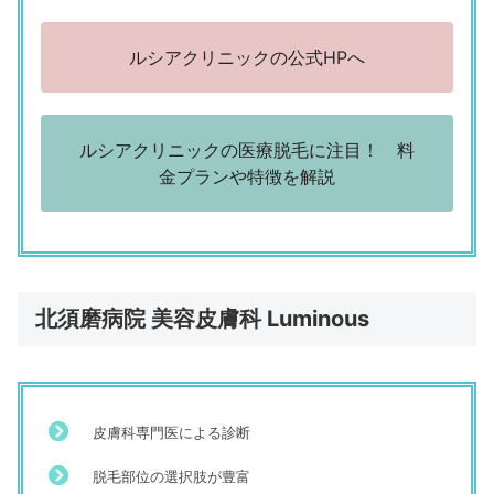
「立地。あとは紹介割で安くプランが組めた」
（30歳／公務員・団体職員／専門職（金融・不動産・医療・
ルシアクリニックの公式HPへ
福祉系など）
ルシアクリニック 神戸三宮院
「予約が取りやすかった」
ルシアクリニックの医療脱毛に注目！ 料
（43歳／正社員（一般事務）／技術職／研究開発、建設・建
金プランや特徴を解説
築・設備工事、その他）
評判の悪い口コミ
ルシアクリニック 神戸三宮院
「予約が取りにくい。ネットで予約できるようにしてほし
北須磨病院 美容皮膚科 Luminous
い」
（30歳／公務員・団体職員／専門職／金融・不動産・医療・
福祉系など）
ルシアクリニック 神戸三宮院
皮膚科専門医による診断
「待ち時間があった」
（60歳以上／正社員（一般事務）／その他／製造）
脱毛部位の選択肢が豊富