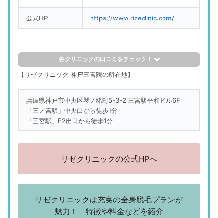
公式HP
https://www.rizeclinic.com/
各クリニックの口コミをチェック！
評判の良い口コミ
【リゼクリニック 神戸三宮院の所在地】
リゼクリニック 神戸三宮院
兵庫県神戸市中央区琴ノ緒町5-3-2 三宮駅平和ビル6F
「説明がきちんとされていた」
「三ノ宮駅」中央口から徒歩1分
（30歳／正社員（一般事務）／営業職）
「三宮駅」E2出口から徒歩1分
リゼクリニック 神戸三宮院
「清潔感がある院内とスタッフだった」
（29歳／パート・アルバイト／販売職・サービス系）
リゼクリニックの公式HPへ
リゼクリニック 神戸三宮院
「勧誘がない(いい意味であっさり)」
（32歳／主婦／その他／専業主婦）
リゼクリニックは充実の全身脱毛プランが
魅力！ 特徴や料金などを紹介
評判の悪い口コミ