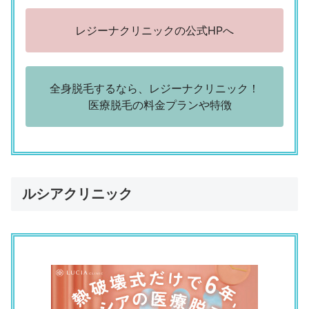
（22歳／学生／その他／学生）
レジーナクリニックの公式HPへ
レジーナクリニック 神戸三宮院
「勧誘はなかった」
（34歳／正社員（一般事務）／専門職／金融・不動産・医
療・福祉系など）
全身脱毛するなら、レジーナクリニック！
医療脱毛の料金プランや特徴
評判の悪い口コミ
レジーナクリニック 神戸三宮院
「もう少し短い期間で通いたい。次回予約までの間隔が長い
（医療脱毛なので仕方ないと思っています)」
（25歳／正社員（一般事務）／販売職・サービス系）
ルシアクリニック
レジーナクリニック 神戸三宮院
「土日の予約が取りにくい」
（34歳／正社員（一般事務）／専門職／金融・不動産・医
療・福祉系など）
レジーナクリニック 神戸三宮院
「最初に契約をするときに化粧水や乳液を勧められて、断り