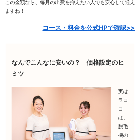
この金額なら、毎月の出費を抑えたい人でも安心して通え
ますね！
コース・料金を公式HPで確認>>
なんでこんなに安いの？ 価格設定のヒ
ミツ
実は
ラコ
コ
は、
脱毛
機の