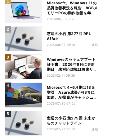
Microsoft、Windows 11の
品質改善状況を報告 8GBメ
モリーPCの動作改善を年内
推進
2026/08/03 07:26
窓辺の小石 第277回 RPL
Affair
2026/08/07 16:19
連載
Windowsのセキュアブート
証明書、2026年6月に更新
期日 未対応環境は将来リス
クも
2026/02/11 09:36
Microsoft 4~6月期は18％
増収 Azure成長が43％に
加速、AI投資がキャッシュフ
ロー圧迫
2026/07/30 07:25
窓辺の小石 第275回 未来か
らのチャットライン
2026/07/24 15:50
連載