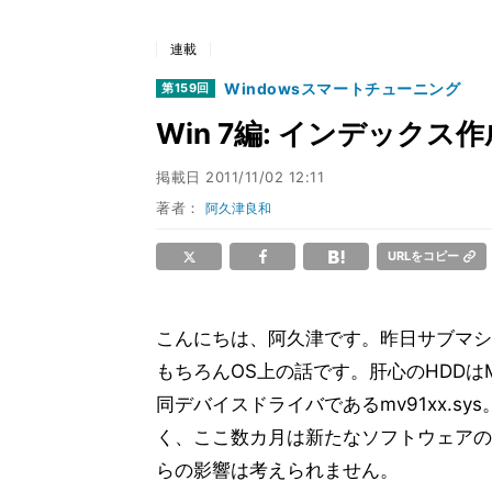
連載
Windowsスマートチューニング
第159回
Win 7編: インデック
掲載日
2011/11/02 12:11
著者：
阿久津良和
URLをコピー
こんにちは、阿久津です。昨日サブマシ
もちろんOS上の話です。肝心のHDDはMa
同デバイスドライバであるmv91xx.
く、ここ数カ月は新たなソフトウェアの
らの影響は考えられません。