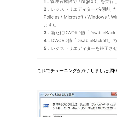
1．
管理者権限で「regedit」を実行
2．
レジストリエディターが起動したら、HKE
Policies \ Microsoft \ Wind
ます)。
3．
新たにDWORD値「DisableBa
4．
DWORD値「DisableBacko
5．
レジストリエディターを終了さ
これでチューニングが終了しました(図02