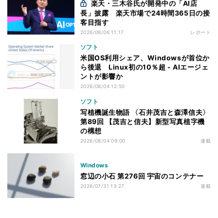
楽天・三木谷氏が開発中の「AI店
長」披露 楽天市場で24時間365日の接
客目指す
2026/08/06 11:17
レポート
ソフト
米国OS利用シェア、Windowsが首位か
ら後退 Linux初の10％超 - AIエージェ
ントが影響か
2026/08/04 12:50
ソフト
写植機誕生物語 〈石井茂吉と森澤信夫〉
第89回 【茂吉と信夫】新型写真植字機
の構想
2026/08/04 09:00
連載
Windows
窓辺の小石 第276回 宇宙のコンテナー
2026/07/31 13:27
連載