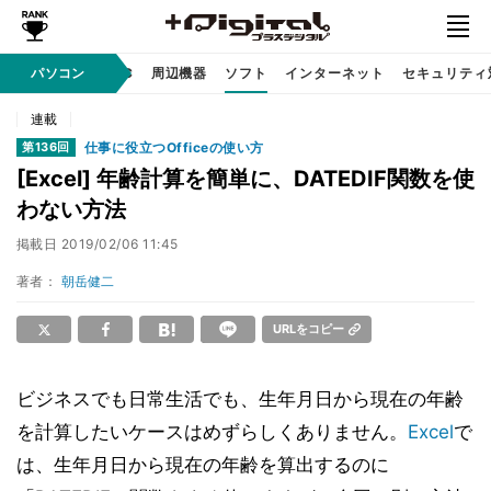
/ テクノロジ
パソコン
AI PC
周辺機器
ソフト
インターネット
セキュリティ
連載
仕事に役立つOfficeの使い方
第136回
[Excel] 年齢計算を簡単に、DATEDIF関数を使
わない方法
掲載日
2019/02/06 11:45
著者：
朝岳健二
URLをコピー
ビジネスでも日常生活でも、生年月日から現在の年齢
を計算したいケースはめずらしくありません。
Excel
で
は、生年月日から現在の年齢を算出するのに