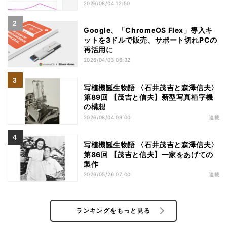
2026/08/04 12:50
Google、「ChromeOS Flex」導入キ
ットを3ドルで販売、サポート切れPCの
再活用に
2026/04/03 06:32
写植機誕生物語 〈石井茂吉と森澤信夫〉
第89回 【茂吉と信夫】新型写真植字機
の構想
2026/08/04 09:00
連載
写植機誕生物語 〈石井茂吉と森澤信夫〉
第86回 【茂吉と信夫】一家をあげての
製作
2026/05/26 07:00
連載
ランキングをもっと見る