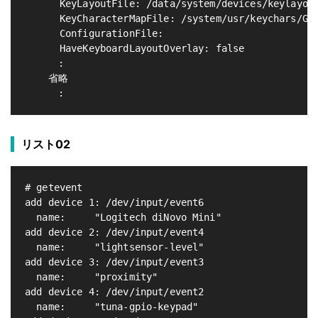
      KeyLayoutFile: /data/system/devices/keylayout
      KeyCharacterMapFile: /system/usr/keychars/Gen
      ConfigurationFile:

      HaveKeyboardLayoutOverlay: false

    　:

    省略

    　:
リスト02
# getevent

add device 1: /dev/input/event6

  name:     "Logitech diNovo Mini"

add device 2: /dev/input/event4

  name:     "lightsensor-level"

add device 3: /dev/input/event3

  name:     "proximity"

add device 4: /dev/input/event2

  name:     "tuna-gpio-keypad"
