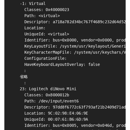
    -1: Virtual

      Classes: 0x40000023

      Path: <virtual>

      Descriptor: a718a782d34bc767f4689c232d64d5279
      Location:

      UniqueId: <virtual>

      Identifier: bus=0x0000, vendor=0x0000, produc
      KeyLayoutFile: /system/usr/keylayout/Generic.
      KeyCharacterMapFile: /system/usr/keychars/Vir
      ConfigurationFile:

      HaveKeyboardLayoutOverlay: false

    　:

    省略

    　:

    23: Logitech diNovo Mini

      Classes: 0x8000012b

      Path: /dev/input/event6

      Descriptor: 97dd8f6772c63f793af21b2409d71adde
      Location: 9C:02:98:E4:06:9E

      UniqueId: 00:07:61:B6:6D:9A

      Identifier: bus=0x0005, vendor=0x046d, produc