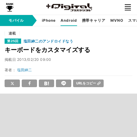
モバイル
iPhone
Android
携帯キャリア
MVNO
スマ
連載
塩田紳二のアンドロイドなう
第25回
キーボードをカスタマイズする
掲載日
2013/02/20 09:00
著者：
塩田紳二
URLをコピー