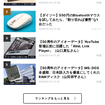
2026/07/31 20:30
特集
【ダイソー】550円のBluetoothマウス
を試してみたら、“割り切れば優秀”な1
台だった
2026/07/03 12:00
レビュー
【50周年のアイオーデータ】YouTube
登場以前に活躍した「AVeL Link
Player」（山口真弘さん）
2026/07/14 11:30
特集
【50周年のアイオーデータ】MS-DOS
全盛期、日本語入力を爆速にしてくれた
RAMディスク（山田祥平さん）
2026/07/01 17:10
特集
ランキングをもっと見る