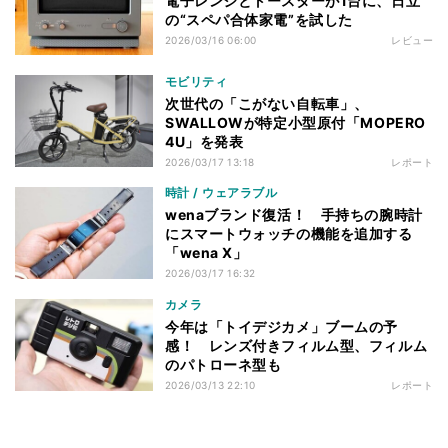
電子レンジとトースターが1台に、日立
の“スペパ合体家電”を試した
2026/03/16 06:00
レビュー
モビリティ
次世代の「こがない自転車」、
SWALLOWが特定小型原付「MOPERO
4U」を発表
2026/03/17 13:18
レポート
時計 / ウェアラブル
wenaブランド復活！ 手持ちの腕時計
にスマートウォッチの機能を追加する
「wena X」
2026/03/17 16:32
カメラ
今年は「トイデジカメ」ブームの予
感！ レンズ付きフィルム型、フィルム
のパトローネ型も
2026/03/13 22:10
レポート