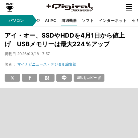
C
自作 / テクノロジ
パソコン
AI PC
周辺機器
ソフト
インターネット
セ
アイ・オー、SSDやHDDを4月1日から値上
げ USBメモリーは最大224％アップ
掲載日
2026/03/18 17:57
著者：
マイナビニュース・デジタル編集部
URLをコピー