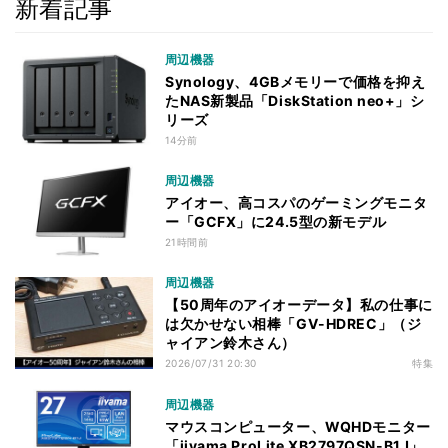
新着記事
周辺機器
Synology、4GBメモリーで価格を抑え
たNAS新製品「DiskStation neo+」シ
リーズ
14分前
周辺機器
アイオー、高コスパのゲーミングモニタ
ー「GCFX」に24.5型の新モデル
21時間前
周辺機器
【50周年のアイオーデータ】私の仕事に
は欠かせない相棒「GV-HDREC」（ジ
ャイアン鈴木さん）
2026/07/31 20:30
特集
周辺機器
マウスコンピューター、WQHDモニター
「iiyama ProLite XB2797QSN-B1J」