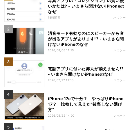
写真アプリの「コレクション」の賢い使
いかたは? - いまさら聞けないiPhoneの
なぜ
18時間前
ハウツー
消音モード有効なのにスピーカーから音
が出るアプリがあります!? - いまさら聞
けないiPhoneのなぜ
2026/08/06 11:15
ハウツー
電話アプリに付いた赤丸が消えません!?
- いまさら聞けないiPhoneのなぜ
2026/07/17 11:15
ハウツー
iPhone 17eで十分？ やっぱりiPhone
17？ 比較して見えた“後悔しない選び
方”
2026/05/22 14:00
レポート