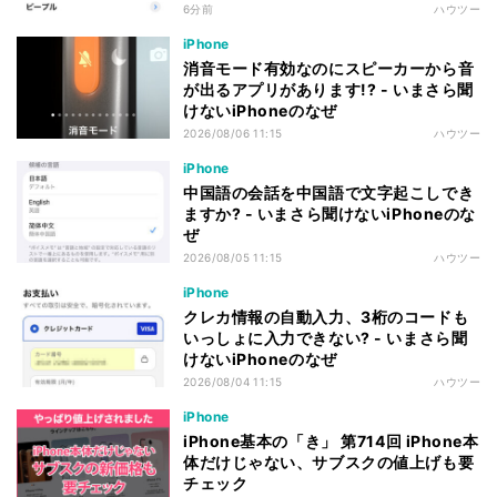
6分前
ハウツー
iPhone
消音モード有効なのにスピーカーから音
が出るアプリがあります!? - いまさら聞
けないiPhoneのなぜ
2026/08/06 11:15
ハウツー
iPhone
中国語の会話を中国語で文字起こしでき
ますか? - いまさら聞けないiPhoneのな
ぜ
2026/08/05 11:15
ハウツー
iPhone
クレカ情報の自動入力、3桁のコードも
いっしょに入力できない? - いまさら聞
けないiPhoneのなぜ
2026/08/04 11:15
ハウツー
iPhone
iPhone基本の「き」 第714回 iPhone本
体だけじゃない、サブスクの値上げも要
チェック