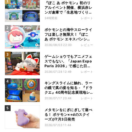
『ぽこ あ ポケモン』初のリ
アルイベント開催、横浜赤レ
ンガ倉庫で「生息地づくり」
を体験してきた
24時間前
レポート
ポケモンとの海中スローライ
フは楽しさ無限大！『ぽこ
あ ポケモン エキスパンショ
ンパス』を先行プレイ
2026/08/03 22:00
レビュー
ゲームショウでもアニメフェ
スでもない、「Japan Expo
Paris 2026」で感じた日本
文化の熱量
2026/07/28 12:49
レポート
キングスライムに触れ、ラー
の鏡で真の姿を知る - 『ドラ
クエ』40周年記念展現地レ
ポート
2026/07/17 20:44
レポート
メタモンをにぎにぎして遊べ
る！ ポケモン×+dのスクイ
ーズが7月3日発売
2026/07/03 11:44