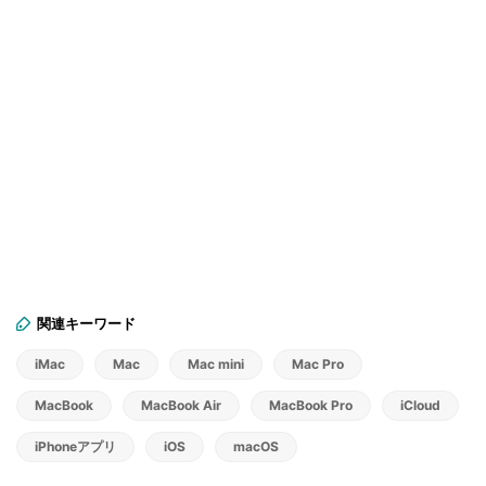
関連キーワード
iMac
Mac
Mac mini
Mac Pro
MacBook
MacBook Air
MacBook Pro
iCloud
iPhoneアプリ
iOS
macOS