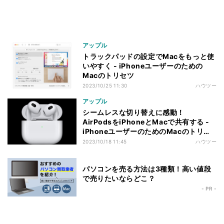
アップル
トラックパッドの設定でMacをもっと使
いやすく - iPhoneユーザーのための
Macのトリセツ
2023/10/25 11:30
ハウツー
アップル
シームレスな切り替えに感動！
AirPodsをiPhoneとMacで共有する -
iPhoneユーザーのためのMacのトリセ
ツ
2023/10/18 11:45
ハウツー
パソコンを売る方法は3種類！高い値段
で売りたいならどこ？
- PR -