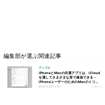
編集部が選ぶ関連記事
アップル
iPhoneとMacの共通アプリは、iCloud
を通してさまざまな形で連係できる -
iPhoneユーザーのためのMacのトリセ
ツ
2023/11/08 12:00
ハウツー