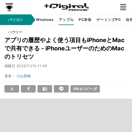
パソコン
Windows
アップル
PC本体
ゲーミングPC
自
ハウツー
アプリの履歴やよく使う項目もiPhoneとMac
で共有できる - iPhoneユーザーのためのMac
のトリセツ
掲載日
2023/11/15 11:45
著者：
小山香織
URLをコピー