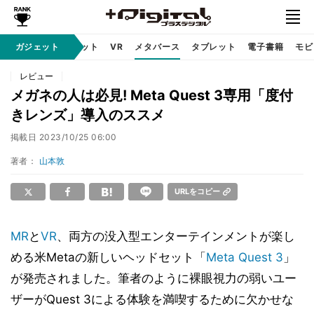
ガジェット
ガジェット
VR
メタバース
タブレット
電子書籍
モビ
レビュー
メガネの人は必見! Meta Quest 3専用「度付
きレンズ」導入のススメ
掲載日
2023/10/25 06:00
著者：
山本敦
URLをコピー
MR
と
VR
、両方の没入型エンターテインメントが楽し
める米Metaの新しいヘッドセット「
Meta Quest 3
」
が発売されました。筆者のように裸眼視力の弱いユー
ザーがQuest 3による体験を満喫するために欠かせな