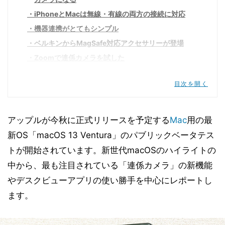
iPhoneとMacは無線・有線の両方の接続に対応
機器連携がとてもシンプル
ベルキンからMagSafe対応アクセサリーが登場
Zoomで連係カメラを試した
iPhone連係で使える「3つのビデオエフェクト」
目次を開く
2
手元の様子が同時に写せる「デスクビュー」
アップルが今秋に正式リリースを予定する
Mac
用の最
ワークスペースの整理に役立つ「ステージマネージ
新OS「macOS 13 Ventura」のパブリックベータテス
ャ」
iPhone/iPadに近づくMacのユーザーインターフェ
トが開始されています。新世代macOSのハイライトの
ース
中から、最も注目されている「連係カメラ」の新機能
やデスクビューアプリの使い勝手を中心にレポートし
ます。