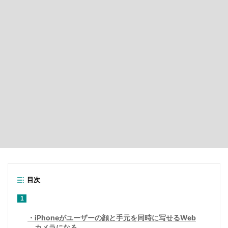
目次
1
iPhoneがユーザーの顔と手元を同時に写せるWeb
カメラになる